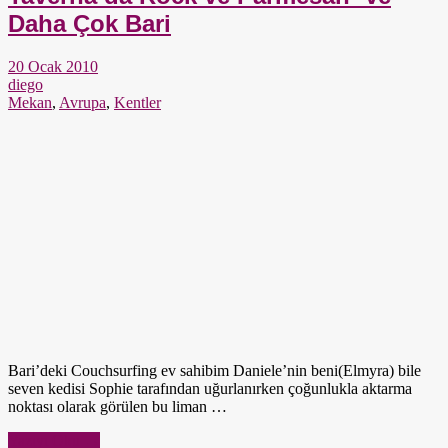
Daha Çok Bari
20 Ocak 2010
diego
Mekan
,
Avrupa
,
Kentler
Bari’deki Couchsurfing ev sahibim Daniele’nin beni(Elmyra) bile
seven kedisi Sophie tarafından uğurlanırken çoğunlukla aktarma
noktası olarak görülen bu liman …
Yazıyı Oku →