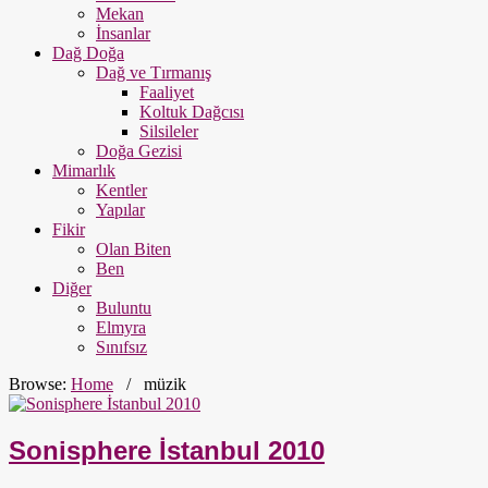
Mekan
İnsanlar
Dağ Doğa
Dağ ve Tırmanış
Faaliyet
Koltuk Dağcısı
Silsileler
Doğa Gezisi
Mimarlık
Kentler
Yapılar
Fikir
Olan Biten
Ben
Diğer
Buluntu
Elmyra
Sınıfsız
Browse:
Home
/
müzik
Sonisphere İstanbul 2010