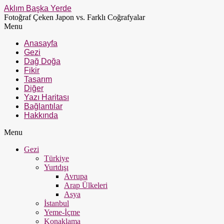
Aklım Başka Yerde
Fotoğraf Çeken Japon vs. Farklı Coğrafyalar
Menu
Anasayfa
Gezi
Dağ Doğa
Fikir
Tasarım
Diğer
Yazı Haritası
Bağlantılar
Hakkında
Menu
Gezi
Türkiye
Yurtdışı
Avrupa
Arap Ülkeleri
Asya
İstanbul
Yeme-İçme
Konaklama