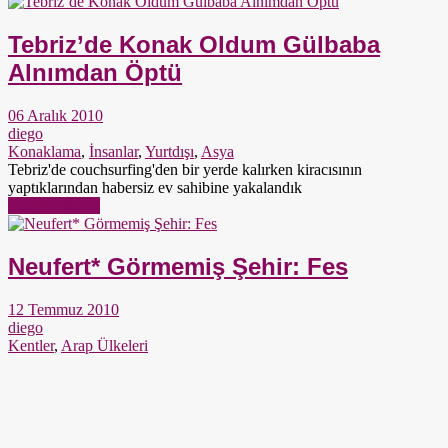
Tebriz’de Konak Oldum Gülbaba
Alnımdan Öptü
06 Aralık 2010
diego
Konaklama
,
İnsanlar
,
Yurtdışı
,
Asya
Tebriz'de couchsurfing'den bir yerde kalırken kiracısının
yaptıklarından habersiz ev sahibine yakalandık
Yazıyı Oku →
Neufert* Görmemiş Şehir: Fes
12 Temmuz 2010
diego
Kentler
,
Arap Ülkeleri