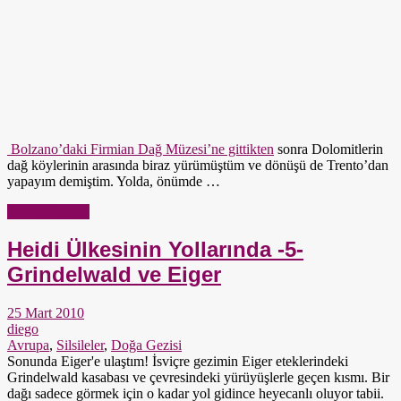
Bolzano’daki Firmian Dağ Müzesi’ne gittikten
sonra Dolomitlerin
dağ köylerinin arasında biraz yürümüştüm ve dönüşü de Trento’dan
yapayım demiştim. Yolda, önümde …
Yazıyı Oku →
Heidi Ülkesinin Yollarında -5-
Grindelwald ve Eiger
25 Mart 2010
diego
Avrupa
,
Silsileler
,
Doğa Gezisi
Sonunda Eiger'e ulaştım! İsviçre gezimin Eiger eteklerindeki
Grindelwald kasabası ve çevresindeki yürüyüşlerle geçen kısmı. Bir
dağı sadece görmek için o kadar yol gidince heyecanlı oluyor tabii.