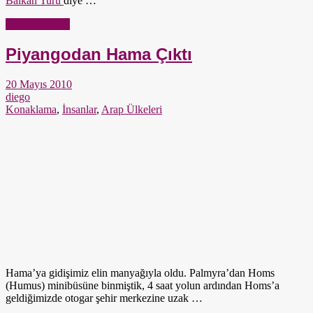
Balkan Turu
diye …
Yazıyı Oku →
Piyangodan Hama Çıktı
20 Mayıs 2010
diego
Konaklama
,
İnsanlar
,
Arap Ülkeleri
Hama’ya gidişimiz elin manyağıyla oldu. Palmyra’dan Homs
(Humus) minibüsüne binmiştik, 4 saat yolun ardından Homs’a
geldiğimizde otogar şehir merkezine uzak …