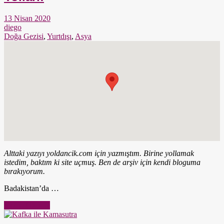
13 Nisan 2020
diego
Doğa Gezisi
,
Yurtdışı
,
Asya
Alttaki yazıyı yoldancik.com için yazmıştım. Birine yollamak
istedim, baktım ki site uçmuş. Ben de arşiv için kendi bloguma
bırakıyorum.
Badakistan’da …
Yazıyı Oku →