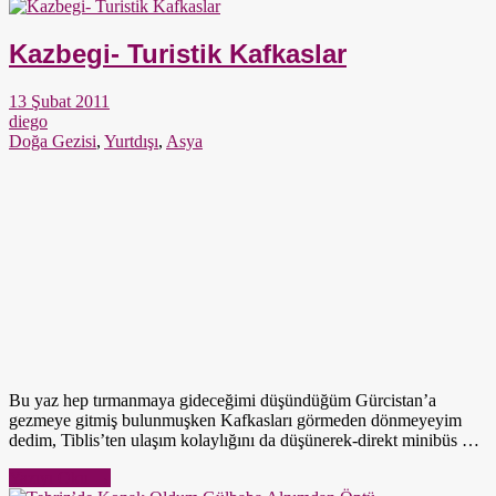
Kazbegi- Turistik Kafkaslar
13 Şubat 2011
diego
Doğa Gezisi
,
Yurtdışı
,
Asya
Bu yaz hep tırmanmaya gideceğimi düşündüğüm Gürcistan’a
gezmeye gitmiş bulunmuşken Kafkasları görmeden dönmeyeyim
dedim, Tiblis’ten ulaşım kolaylığını da düşünerek-direkt minibüs …
Yazıyı Oku →