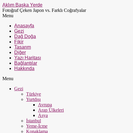
Aklım Başka Yerde
Fotoğraf Çeken Japon vs. Farklı Coğrafyalar
Menu
Anasayfa
Gezi
Dağ Doğa
Fikir
Tasarım
Diğer
Yazı Haritası
Bağlantılar
Hakkında
Menu
Gezi
Türkiye
Yurtdışı
Avrupa
Arap Ülkeleri
Asya
İstanbul
Yeme-İçme
Konaklama