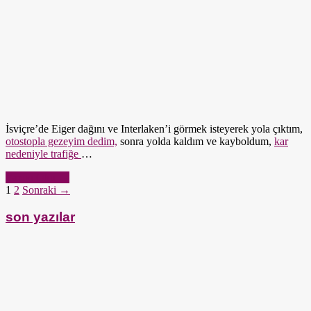
İsviçre’de Eiger dağını ve Interlaken’i görmek isteyerek yola çıktım,
otostopla gezeyim dedim,
sonra yolda kaldım ve kayboldum,
kar
nedeniyle trafiğe
…
Yazıyı Oku →
1
2
Sonraki →
son yazılar