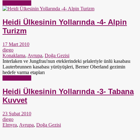
Yazıyı Oku →
Heidi Ülkesinin Yollarında -4- Alpin
Turizm
17 Mart 2010
diego
Konaklama
,
Avrupa
,
Doğa Gezisi
Interlaken ve Jungfrau'nun eteklerindeki şelaleriyle ünlü kasabası
Lauterbrunnen kasabası yürüyüşleri, Berner Oberland gezimin
hedefe varma etapları
Yazıyı Oku →
Heidi Ülkesinin Yollarında -3- Tabana
Kuvvet
23 Şubat 2010
diego
Elmyra
,
Avrupa
,
Doğa Gezisi