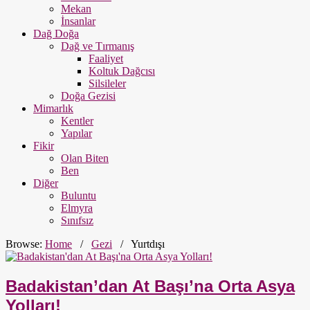
Mekan
İnsanlar
Dağ Doğa
Dağ ve Tırmanış
Faaliyet
Koltuk Dağcısı
Silsileler
Doğa Gezisi
Mimarlık
Kentler
Yapılar
Fikir
Olan Biten
Ben
Diğer
Buluntu
Elmyra
Sınıfsız
Browse:
Home
/
Gezi
/
Yurtdışı
Badakistan’dan At Başı’na Orta Asya
Yolları!