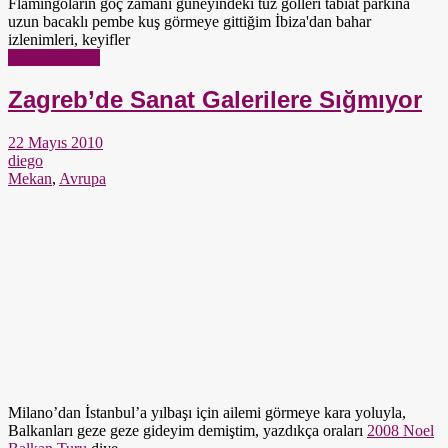
Flamingoların göç zamanı güneyindeki tuz gölleri tabiat parkına
uzun bacaklı pembe kuş görmeye gittiğim İbiza'dan bahar
izlenimleri, keyifler
Yazıyı Oku →
Zagreb’de Sanat Galerilere Sığmıyor
22 Mayıs 2010
diego
Mekan
,
Avrupa
Milano’dan İstanbul’a yılbaşı için ailemi görmeye kara yoluyla,
Balkanları geze geze gideyim demiştim, yazdıkça oraları
2008 Noel