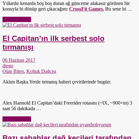
Yıllardır kenarda boş boş duran ağ günceme alakasız görünen bir
konuyla bi dönüp geri çıkacağım:
CrossFit Games.
Bu sene bi …
Yazıyı Oku →
El Capitan’ın ilk serbest solo
tırmanışı
06 Haziran 2017
diego
Olan Biten
,
Koltuk Dağcısı
Aklım Başka Yerde tırmanış haberi çevirilerinde bugün:
Alex Hannold El Capitan’daki Freerider rotasını (~IX, ~900+m) 3
saat 56 dakikada …
Yazıyı Oku →
Bazı sabahlar dağ keçileri tarafından