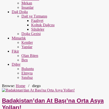
Mekan
İnsanlar
Dağ Doğa
Dağ ve Tırmanış
Faaliyet
Koltuk Dağcısı
Silsileler
Doğa Gezisi
Mimarlık
Kentler
Yapılar
Fikir
Olan Biten
Ben
Diğer
Buluntu
Elmyra
Sınıfsız
Browse:
Home
/
diego
Badakistan’dan At Başı’na Orta Asya
Yolları!