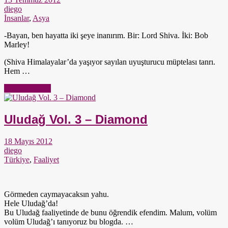
diego
İnsanlar
,
Asya
-Bayan, ben hayatta iki şeye inanırım. Bir: Lord Shiva. İki: Bob
Marley!
(Shiva Himalayalar’da yaşıyor sayılan uyuşturucu müptelası tanrı.
Hem …
Yazıyı Oku →
Uludağ Vol. 3 – Diamond
18 Mayıs 2012
diego
Türkiye
,
Faaliyet
Görmeden caymayacaksın yahu.
Hele Uludağ’da!
Bu Uludağ faaliyetinde de bunu öğrendik efendim. Malum, volüm
volüm Uludağ’ı tanıyoruz bu blogda. …