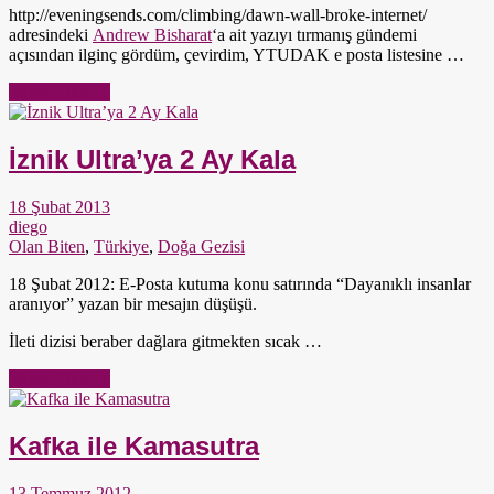
http://eveningsends.com/climbing/dawn-wall-broke-internet/
adresindeki
Andrew Bisharat
‘a ait yazıyı tırmanış gündemi
açısından ilginç gördüm, çevirdim, YTUDAK e posta listesine …
Yazıyı Oku →
İznik Ultra’ya 2 Ay Kala
18 Şubat 2013
diego
Olan Biten
,
Türkiye
,
Doğa Gezisi
18 Şubat 2012: E-Posta kutuma konu satırında “Dayanıklı insanlar
aranıyor” yazan bir mesajın düşüşü.
İleti dizisi beraber dağlara gitmekten sıcak …
Yazıyı Oku →
Kafka ile Kamasutra
13 Temmuz 2012