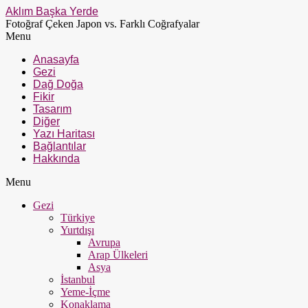
Aklım Başka Yerde
Fotoğraf Çeken Japon vs. Farklı Coğrafyalar
Menu
Anasayfa
Gezi
Dağ Doğa
Fikir
Tasarım
Diğer
Yazı Haritası
Bağlantılar
Hakkında
Menu
Gezi
Türkiye
Yurtdışı
Avrupa
Arap Ülkeleri
Asya
İstanbul
Yeme-İçme
Konaklama