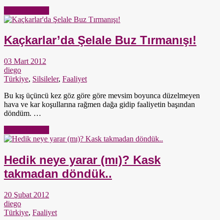
Yazıyı Oku →
Kaçkarlar’da Şelale Buz Tırmanışı!
03 Mart 2012
diego
Türkiye
,
Silsileler
,
Faaliyet
Bu kış üçüncü kez göz göre göre mevsim boyunca düzelmeyen
hava ve kar koşullarına rağmen dağa gidip faaliyetin başından
döndüm. …
Yazıyı Oku →
Hedik neye yarar (mı)? Kask
takmadan döndük..
20 Şubat 2012
diego
Türkiye
,
Faaliyet