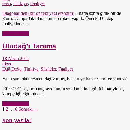
Gezi
,
Türkiye
,
Faaliyet
Diagonal’den (bir önceki yazı efendim)
2 hafta sonra gittik bir de
Kürüz Altoparlak olarak anılan rotayı yaptık. Önceki Uludağ
faaliyetinde …
Yazıyı Oku →
Uludağ’ı Tanıma
18 Nisan 2011
diego
Dağ Doğa
,
Türkiye
,
Silsileler
,
Faaliyet
Yahu şuracıkta resmen dağ varmış, bana niye haber vermiyorsunuz?
2010-2011 kış tırmanış sezonunun sondan ikinci günü itibariyle kış
kampçılığı eğitimine, …
Yazıyı Oku →
1
2
…
6
Sonraki →
son yazılar