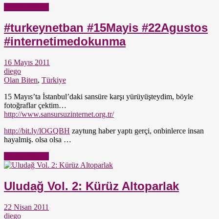
Yazıyı Oku →
#turkeynetban #15Mayis #22Agustos
#internetimedokunma
16 Mayıs 2011
diego
Olan Biten
,
Türkiye
15 Mayıs’ta İstanbul’daki sansüre karşı yürüyüşteydim, böyle
fotoğraflar çektim…
http://www.sansursuzinternet.org.tr/
http://bit.ly/lOGQBH
zaytung haber yaptı gerçi, onbinlerce insan
hayalmiş. olsa olsa …
Yazıyı Oku →
Uludağ Vol. 2: Kürüz Altoparlak
22 Nisan 2011
diego