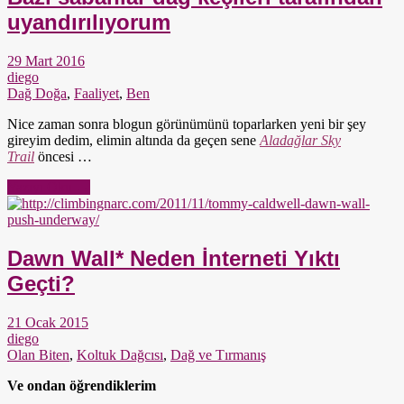
uyandırılıyorum
29 Mart 2016
diego
Dağ Doğa
,
Faaliyet
,
Ben
Nice zaman sonra blogun görünümünü toparlarken yeni bir şey
gireyim dedim, elimin altında da geçen sene
Aladağlar Sky
Trail
öncesi …
Yazıyı Oku →
Dawn Wall* Neden İnterneti Yıktı
Geçti?
21 Ocak 2015
diego
Olan Biten
,
Koltuk Dağcısı
,
Dağ ve Tırmanış
Ve ondan öğrendiklerim