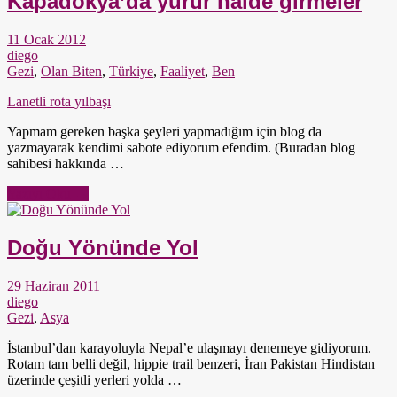
Kapadokya’da yürür halde girmeler
11 Ocak 2012
diego
Gezi
,
Olan Biten
,
Türkiye
,
Faaliyet
,
Ben
Lanetli rota yılbaşı
Yapmam gereken başka şeyleri yapmadığım için blog da
yazmayarak kendimi sabote ediyorum efendim. (Buradan blog
sahibesi hakkında …
Yazıyı Oku →
Doğu Yönünde Yol
29 Haziran 2011
diego
Gezi
,
Asya
İstanbul’dan karayoluyla Nepal’e ulaşmayı denemeye gidiyorum.
Rotam tam belli değil, hippie trail benzeri, İran Pakistan Hindistan
üzerinde çeşitli yerleri yolda …