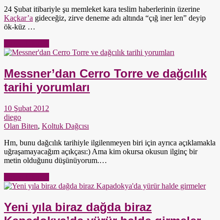
24 Şubat itibariyle şu memleket kara teslim haberlerinin üzerine
Kaçkar’a
gideceğiz, zirve deneme adı altında “çığ iner len” deyip
ök-küz …
Yazıyı Oku →
Messner’dan Cerro Torre ve dağcılık
tarihi yorumları
10 Şubat 2012
diego
Olan Biten
,
Koltuk Dağcısı
Hm, bunu dağcılık tarihiyle ilgilenmeyen biri için ayrıca açıklamakla
uğraşamayacağım açıkçası:) Ama kim okursa okusun ilginç bir
metin olduğunu düşünüyorum.…
Yazıyı Oku →
Yeni yıla biraz dağda biraz