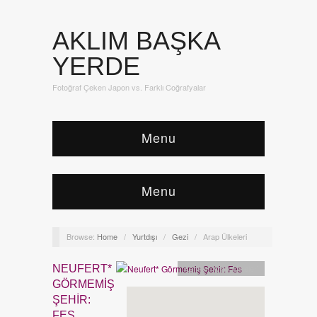
AKLIM BAŞKA
YERDE
Fotoğraf Çeken Japon vs. Farklı Coğrafyalar
Menu
Menu
Browse:
Home
/
Yurtdışı
/
Gezi
/
Arap Ülkeleri
NEUFERT*
Kentler
,
Arap Ülkeleri
GÖRMEMIŞ
ŞEHIR:
FES