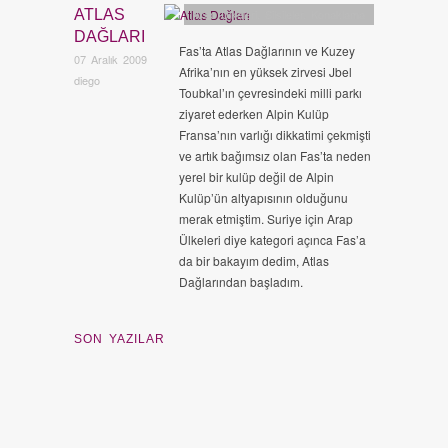
ATLAS
Arap Ülkeleri
,
Silsileler
,
Konaklama
DAĞLARI
Fas’ta Atlas Dağlarının ve Kuzey
07 Aralık 2009
Afrika’nın en yüksek zirvesi Jbel
diego
Toubkal’ın çevresindeki milli parkı
ziyaret ederken Alpin Kulüp
Fransa’nın varlığı dikkatimi çekmişti
ve artık bağımsız olan Fas’ta neden
yerel bir kulüp değil de Alpin
Kulüp’ün altyapısının olduğunu
merak etmiştim. Suriye için Arap
Ülkeleri diye kategori açınca Fas’a
da bir bakayım dedim, Atlas
Dağlarından başladım.
SON YAZILAR