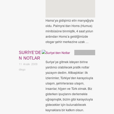
Hama’ya gidişimiz elin manyağıyla
oldu. Palmyra’dan Homs (Humus)
minibüsüne binmiştik, 4 saat yolun
ardından Homs’a geldiğimizde
otogar şehir merkezine uzak …
SURIYE’DE
Arap Ülkeleri
N NOTLAR
Suriye’ye gitmek isteyen birine
11 Aralık 2009
yardımcı olabilecek pratik notlar
diego
yazayım dedim. Altbaşlıklar: ilk
izlenimler, Türkiye’den karayoluyla
ulaşım, şehirlerarası ulaşım,
insanlar, hijyen ve Türk olmak. Biz
giderken ipuçlarını derlemekle
uğraşmıştık, bizim gibi karayoluyla
gidecekler için bulunabilecek
kaynaklara bir katkım olsun.