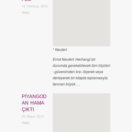
12 Temmuz 2010
diego
* Neufert
Ernst Neufert: Herhangi bir
durumda gerekebilecek tüm ölçüleri
–güvercinden tıra- ölçerek veya
derleyerek bir kitapta toplamasıyla
tanınan büyük
…
PIYANGOD
Konaklama
,
İnsanlar
,
Arap Ülkeleri
AN HAMA
ÇIKTI
20 Mayıs 2010
diego