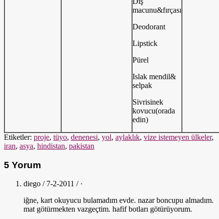
Diş
macunu&fırçası
Deodorant
Lipstick
Pürel
Islak mendil&
selpak
Sivrisinek
kovucu(orada
edin)
Etiketler:
proje
,
tüyo
,
denenesi
,
yol
,
aylaklık
,
vize istemeyen ülkeler
,
iran
,
asya
,
hindistan
,
pakistan
5 Yorum
diego / 7-2-2011 / ·
iğne, kart okuyucu bulamadım evde. nazar boncupu almadım.
mat götürmekten vazgeçtim. hafif botları götürüyorum.