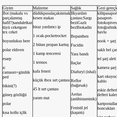
Giyim
Malzeme
Sağlık
Gezi gereçl
Bot (makalu vs
düdükpusulaçakıtırnak
Ilkyardım
kilitpasapor
parçalanmış
kesen makas
çantası:Sargı
pasaport-
hafif?)sandaletkaz
beziGazlı
fotokopives
biraz yardımcı ip
tüyü ceketgore
bezBiokadin
fotoğrafmik
tex ceket
havlu
1 ocak-pocketrocket
Bepanthen
boyunluksu bere
nook + şarj 
2 bütan propan kartuş
Fucidin
polar eldıven
saklı bel ça
1 kamp tenceresi
Yara bandı
esarp
tel şarj aleti
1 termos
Ilaçlar
ıc
kamera şarj 
kafa feneri
Diafuryl (ishal)
camasırı+günlük
kart okuyu
ped
küçük tbox sırt çantası
Reflor
kablo
(bağırsak)
bikini(?)
45 lt sırt çantası
eskiz defter
Aerius
güneş gözlüğü
defteri kal
yarım mat
(antihistaminik)
polar
kartpostalla
Fenistil jel
boncukları
kısa kollu içlik
(kaşıntı)