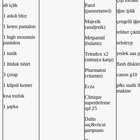
çöp torbası
alt içlik
Parol
(parasetamol)
iğne iplik
1 askılı bluz
Majezik
çengelli iğn
1 keten pantalon
(analjezik)
rehber çıktıl
1 high mountain
Metpamid
pantalon
seloteyp
(bulantı)
1 tunik
yedek aaa p
Tetradox x2
(sıtmaya karşı)
1 itüdak tshirt
flash diskle
Pharmaton
3 çorap
canon g10
(vitamin)
1 klipsli kemer
p&s sualtı f
Ecza
makine
kısa tozluk
Clinique
superdefense
1 şapka
spf 25
Dalin
saç&vücut
şampuanı