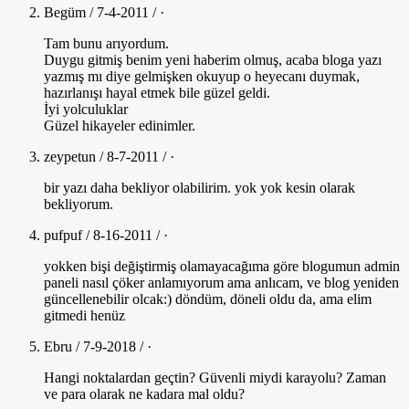
Begüm / 7-4-2011 / ·
Tam bunu arıyordum.
Duygu gitmiş benim yeni haberim olmuş, acaba bloga yazı
yazmış mı diye gelmişken okuyup o heyecanı duymak,
hazırlanışı hayal etmek bile güzel geldi.
İyi yolculuklar
Güzel hikayeler edinimler.
zeypetun / 8-7-2011 / ·
bir yazı daha bekliyor olabilirim. yok yok kesin olarak
bekliyorum.
pufpuf / 8-16-2011 / ·
yokken bişi değiştirmiş olamayacağıma göre blogumun admin
paneli nasıl çöker anlamıyorum ama anlıcam, ve blog yeniden
güncellenebilir olcak:) döndüm, döneli oldu da, ama elim
gitmedi henüz
Ebru / 7-9-2018 / ·
Hangi noktalardan geçtin? Güvenli miydi karayolu? Zaman
ve para olarak ne kadara mal oldu?