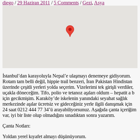
diego
/
29 Haziran 2011
/
5 Comments
/
Gezi
,
Asya
İstanbul’dan karayoluyla Nepal’e ulaşmayı denemeye gidiyorum.
Rotam tam belli değil, hippie trail benzeri, İran Pakistan Hindistan
üzerinde çeşitli yerleri yolda seçerim. Vizelerimi tek girişli verdiler,
uçakla döneceğim. Tifo, polio ve tetanoz aşıları oldum – hepatit a b
için gecikmişim. Karaköy’de iskelenin yanındaki seyahat sağlık
merkezinde aşılar ücretsiz ve gideceğiniz yerle ilgili danışmak için
24 saat 0212 444 77 34’ü arayabiliyorsunuz. Aşağıda çanta içeriğim
var, iyi bir liste olup olmadığını sınadıktan sonra yazarım.
Çanta Notları:
Yoldan yerel kıyafet almayı düşünüyorum.