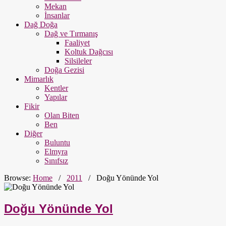
Mekan
İnsanlar
Dağ Doğa
Dağ ve Tırmanış
Faaliyet
Koltuk Dağcısı
Silsileler
Doğa Gezisi
Mimarlık
Kentler
Yapılar
Fikir
Olan Biten
Ben
Diğer
Buluntu
Elmyra
Sınıfsız
Browse:
Home
/
2011
/
Doğu Yönünde Yol
Doğu Yönünde Yol