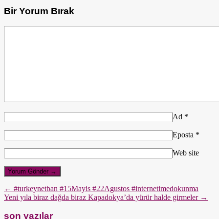
Bir Yorum Bırak
Ad
*
Eposta
*
Web site
← #turkeynetban #15Mayis #22Agustos #internetimedokunma
Yeni yıla biraz dağda biraz Kapadokya’da yürür halde girmeler →
son yazılar