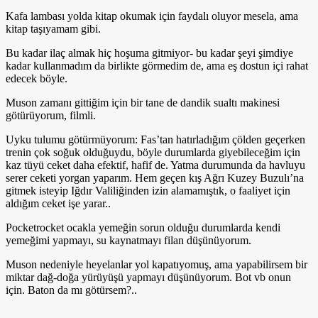
Kafa lambası yolda kitap okumak için faydalı oluyor mesela, ama
kitap taşıyamam gibi.
Bu kadar ilaç almak hiç hoşuma gitmiyor- bu kadar şeyi şimdiye
kadar kullanmadım da birlikte görmedim de, ama eş dostun içi rahat
edecek böyle.
Muson zamanı gittiğim için bir tane de dandik sualtı makinesi
götürüyorum, filmli.
Uyku tulumu götürmüyorum: Fas’tan hatırladığım çölden geçerken
trenin çok soğuk olduğuydu, böyle durumlarda giyebileceğim için
kaz tüyü ceket daha efektif, hafif de. Yatma durumunda da havluyu
serer ceketi yorgan yaparım. Hem geçen kış Ağrı Kuzey Buzulı’na
gitmek isteyip Iğdır Valiliğinden izin alamamıştık, o faaliyet için
aldığım ceket işe yarar..
Pocketrocket ocakla yemeğin sorun olduğu durumlarda kendi
yemeğimi yapmayı, su kaynatmayı filan düşünüyorum.
Muson nedeniyle heyelanlar yol kapatıyomuş, ama yapabilirsem bir
miktar dağ-doğa yürüyüşü yapmayı düşünüyorum. Bot vb onun
için. Baton da mı götürsem?..