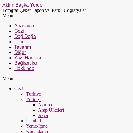
Aklım Başka Yerde
Fotoğraf Çeken Japon vs. Farklı Coğrafyalar
Menu
Anasayfa
Gezi
Dağ Doğa
Fikir
Tasarım
Diğer
Yazı Haritası
Bağlantılar
Hakkında
Menu
Gezi
Türkiye
Yurtdışı
Avrupa
Arap Ülkeleri
Asya
İstanbul
Yeme-İçme
Konaklama