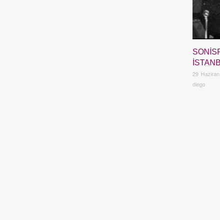
SONIS
İSTANB
29 Haziran
diego