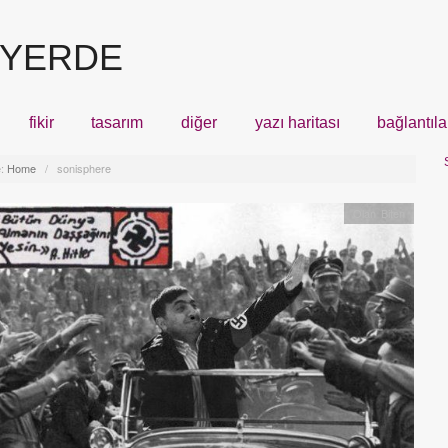
 YERDE
fikir
tasarım
diğer
yazı haritası
bağlantıla
:
Home
/
sonisphere
Olan Biten