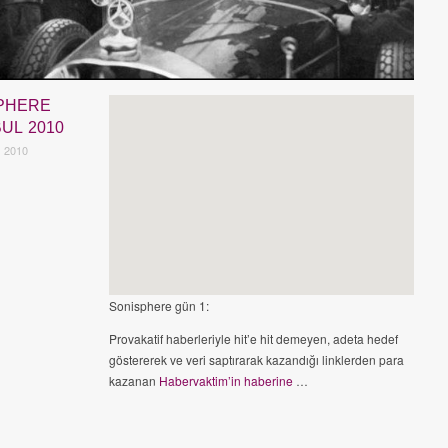
PHERE
UL 2010
 2010
Sonisphere gün 1:
Provakatif haberleriyle hit’e hit demeyen, adeta hedef
göstererek ve veri saptırarak kazandığı linklerden para
kazanan
Habervaktim’in haberine
…