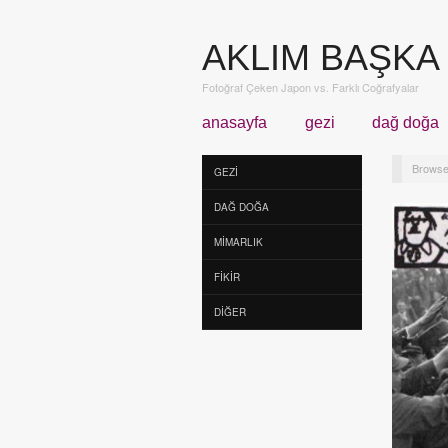
AKLIM BAŞKA
Fotoğraf Çeken Japon vs. Farklı Coğrafyalar
anasayfa
gezi
dağ doğa
Browse
GEZI
DAĞ DOĞA
MIMARLIK
FIKIR
DIĞER