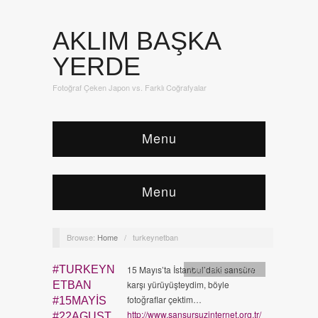
AKLIM BAŞKA
YERDE
Fotoğraf Çeken Japon vs. Farklı Coğrafyalar
Menu
Menu
Browse:
Home
/
turkeynetban
#TURKEYN
15 Mayıs’ta İstanbul’daki sansüre
Olan Biten
,
Türkiye
karşı yürüyüşteydim, böyle
ETBAN
fotoğraflar çektim…
#15MAYIS
http://www.sansursuzinternet.org.tr/
#22AGUST