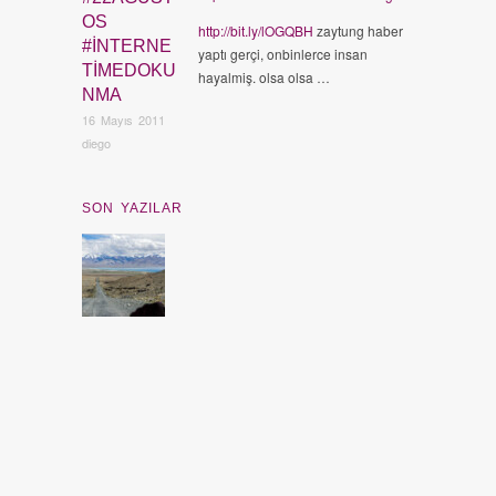
OS
http://bit.ly/lOGQBH
zaytung haber
#INTERNE
yaptı gerçi, onbinlerce insan
TIMEDOKU
hayalmiş. olsa olsa …
NMA
16 Mayıs 2011
diego
SON YAZILAR