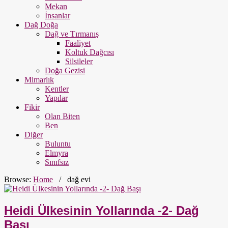
Mekan
İnsanlar
Dağ Doğa
Dağ ve Tırmanış
Faaliyet
Koltuk Dağcısı
Silsileler
Doğa Gezisi
Mimarlık
Kentler
Yapılar
Fikir
Olan Biten
Ben
Diğer
Buluntu
Elmyra
Sınıfsız
Browse:
Home
/
dağ evi
Heidi Ülkesinin Yollarında -2- Dağ
Başı