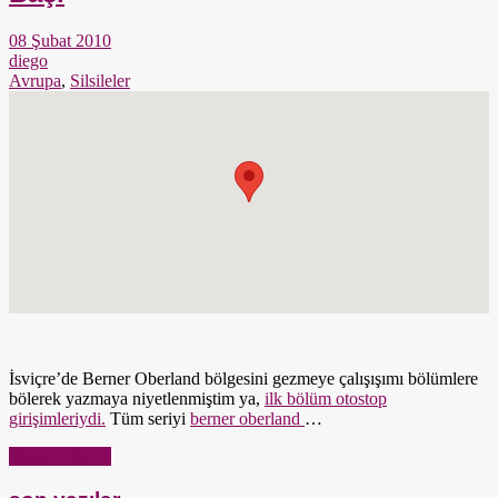
08 Şubat 2010
diego
Avrupa
,
Silsileler
İsviçre’de Berner Oberland bölgesini gezmeye çalışışımı bölümlere
bölerek yazmaya niyetlenmiştim ya,
ilk bölüm otostop
girişimleriydi.
Tüm seriyi
berner oberland
…
Yazıyı Oku →