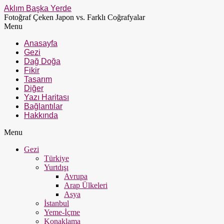
Aklım Başka Yerde
Fotoğraf Çeken Japon vs. Farklı Coğrafyalar
Menu
Anasayfa
Gezi
Dağ Doğa
Fikir
Tasarım
Diğer
Yazı Haritası
Bağlantılar
Hakkında
Menu
Gezi
Türkiye
Yurtdışı
Avrupa
Arap Ülkeleri
Asya
İstanbul
Yeme-İçme
Konaklama