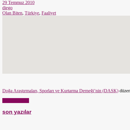
29 Temmuz 2010
diego
Olan Biten
,
Türkiye
,
Faaliyet
Doğa Araştırmaları, Sporları ve Kurtarma Derneği’nin (DASK)
düzen
Yazıyı Oku →
son yazılar