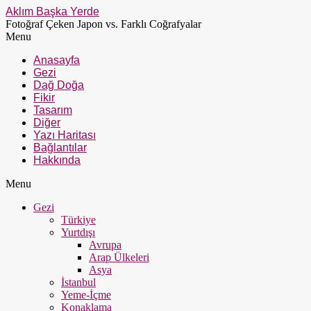
Aklım Başka Yerde
Fotoğraf Çeken Japon vs. Farklı Coğrafyalar
Menu
Anasayfa
Gezi
Dağ Doğa
Fikir
Tasarım
Diğer
Yazı Haritası
Bağlantılar
Hakkında
Menu
Gezi
Türkiye
Yurtdışı
Avrupa
Arap Ülkeleri
Asya
İstanbul
Yeme-İçme
Konaklama