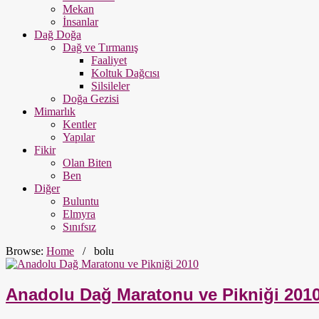
Mekan
İnsanlar
Dağ Doğa
Dağ ve Tırmanış
Faaliyet
Koltuk Dağcısı
Silsileler
Doğa Gezisi
Mimarlık
Kentler
Yapılar
Fikir
Olan Biten
Ben
Diğer
Buluntu
Elmyra
Sınıfsız
Browse:
Home
/
bolu
Anadolu Dağ Maratonu ve Pikniği 201