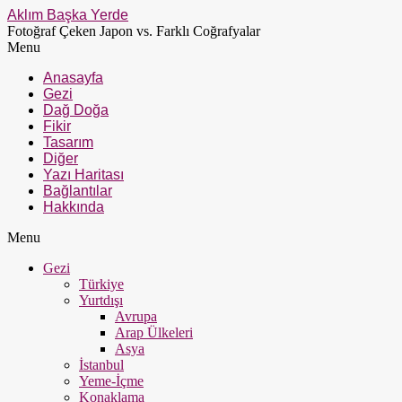
Aklım Başka Yerde
Fotoğraf Çeken Japon vs. Farklı Coğrafyalar
Menu
Anasayfa
Gezi
Dağ Doğa
Fikir
Tasarım
Diğer
Yazı Haritası
Bağlantılar
Hakkında
Menu
Gezi
Türkiye
Yurtdışı
Avrupa
Arap Ülkeleri
Asya
İstanbul
Yeme-İçme
Konaklama