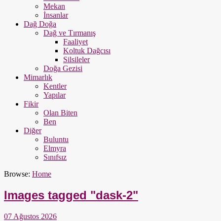
Mekan
İnsanlar
Dağ Doğa
Dağ ve Tırmanış
Faaliyet
Koltuk Dağcısı
Silsileler
Doğa Gezisi
Mimarlık
Kentler
Yapılar
Fikir
Olan Biten
Ben
Diğer
Buluntu
Elmyra
Sınıfsız
Browse:
Home
Images tagged "dask-2"
07 Ağustos 2026