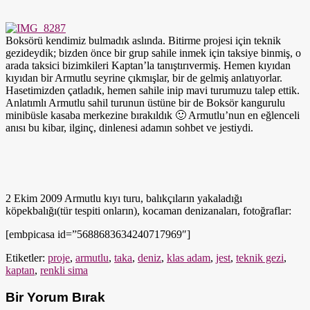
Boksörü kendimiz bulmadık aslında. Bitirme projesi için teknik
gezideydik; bizden önce bir grup sahile inmek için taksiye binmiş, o
arada taksici bizimkileri Kaptan’la tanıştırıvermiş. Hemen kıyıdan
kıyıdan bir Armutlu seyrine çıkmışlar, bir de gelmiş anlatıyorlar.
Hasetimizden çatladık, hemen sahile inip mavi turumuzu talep ettik.
Anlatımlı Armutlu sahil turunun üstüne bir de Boksör kangurulu
minibüsle kasaba merkezine bırakıldık 🙂 Armutlu’nun en eğlenceli
anısı bu kibar, ilginç, dinlenesi adamın sohbet ve jestiydi.
2 Ekim 2009 Armutlu kıyı turu, balıkçıların yakaladığı
köpekbalığı(tür tespiti onların), kocaman denizanaları, fotoğraflar:
[embpicasa id=”5688683634240717969″]
Etiketler:
proje
,
armutlu
,
taka
,
deniz
,
klas adam
,
jest
,
teknik gezi
,
kaptan
,
renkli sima
Bir Yorum Bırak