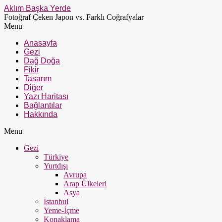
Aklım Başka Yerde
Fotoğraf Çeken Japon vs. Farklı Coğrafyalar
Menu
Anasayfa
Gezi
Dağ Doğa
Fikir
Tasarım
Diğer
Yazı Haritası
Bağlantılar
Hakkında
Menu
Gezi
Türkiye
Yurtdışı
Avrupa
Arap Ülkeleri
Asya
İstanbul
Yeme-İçme
Konaklama