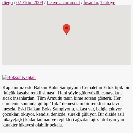
diego
/
07 Ekim 2009
/
Leave a comment
/
İnsanlar
,
Türkiye
Kaptanımız eski Balkan Boks Şampiyonu Cemalettin Ertok tipik bir
‘küçük kasaba renkli siması’. Hani şöyle güleryüzlü, canayakın,
sıcak insanlardan. Tüm Armutlu tanır, kime sorsan gösterir. Her
cümlenin sonunda gülüp ‘Tak!’ demesi tam bir renkli sima tavrı
mesela. Eski Balkan Boks Şampiyonu, takası var, balığa çıkıyor,
çocukları okuyor, kendisi denizde, sürekli gülüyor. Bir dizide asıl
hikaye(aşk) kadar tanınan ve replikleri ağızdan ağıza dolaşan yan
karakter hikayesi olabilir pekala.