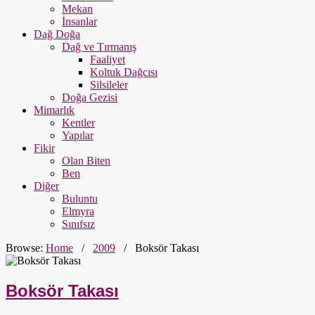
Mekan
İnsanlar
Dağ Doğa
Dağ ve Tırmanış
Faaliyet
Koltuk Dağcısı
Silsileler
Doğa Gezisi
Mimarlık
Kentler
Yapılar
Fikir
Olan Biten
Ben
Diğer
Buluntu
Elmyra
Sınıfsız
Browse:
Home
/
2009
/
Boksör Takası
Boksör Takası