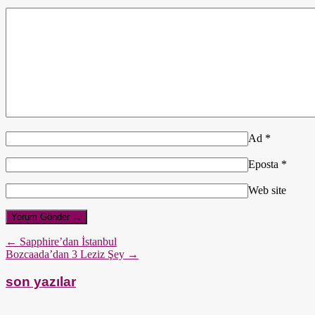
Ad
*
Eposta
*
Web site
← Sapphire’dan İstanbul
Bozcaada’dan 3 Leziz Şey →
son yazılar