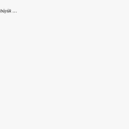
n büyük
…