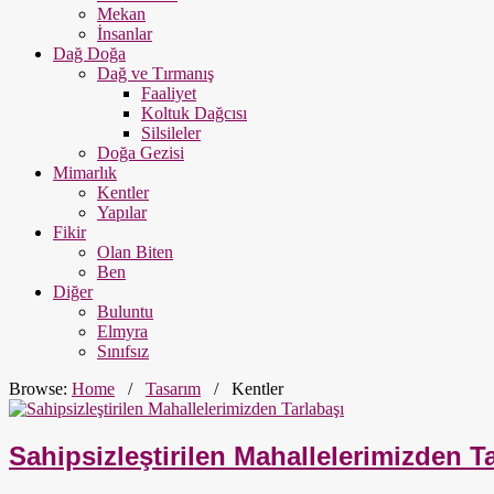
Mekan
İnsanlar
Dağ Doğa
Dağ ve Tırmanış
Faaliyet
Koltuk Dağcısı
Silsileler
Doğa Gezisi
Mimarlık
Kentler
Yapılar
Fikir
Olan Biten
Ben
Diğer
Buluntu
Elmyra
Sınıfsız
Browse:
Home
/
Tasarım
/
Kentler
Sahipsizleştirilen Mahallelerimizden T