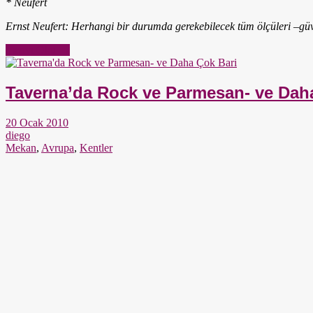
* Neufert
Ernst Neufert: Herhangi bir durumda gerekebilecek tüm ölçüleri –güve
Yazıyı Oku →
Taverna’da Rock ve Parmesan- ve Dah
20 Ocak 2010
diego
Mekan
,
Avrupa
,
Kentler