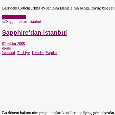
Bari’deki Couchsurfing ev sahibim Daniele’nin beni(Elmyra) bile sev
Yazıyı Oku →
Sapphire’dan İstanbul
07 Ekim 2009
diego
İstanbul
,
Türkiye
,
Kentler
,
Yapılar
Bu dönem baktım tüm proje hocaları kendilerince ilginç görünüyorlar