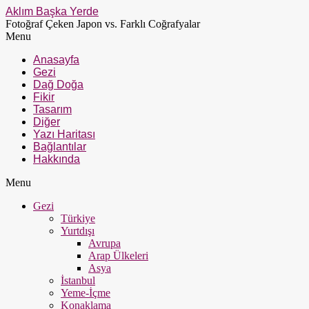
Aklım Başka Yerde
Fotoğraf Çeken Japon vs. Farklı Coğrafyalar
Menu
Anasayfa
Gezi
Dağ Doğa
Fikir
Tasarım
Diğer
Yazı Haritası
Bağlantılar
Hakkında
Menu
Gezi
Türkiye
Yurtdışı
Avrupa
Arap Ülkeleri
Asya
İstanbul
Yeme-İçme
Konaklama