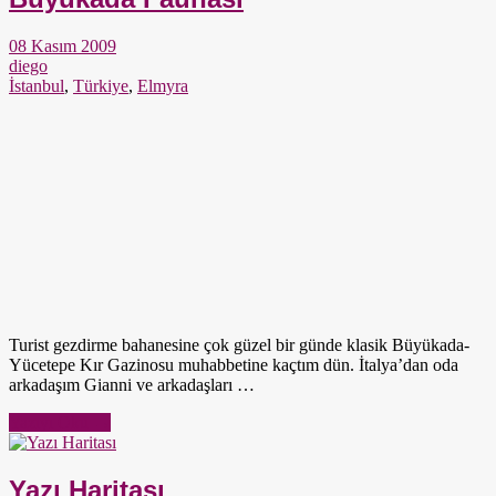
08 Kasım 2009
diego
İstanbul
,
Türkiye
,
Elmyra
Turist gezdirme bahanesine çok güzel bir günde klasik Büyükada-
Yücetepe Kır Gazinosu muhabbetine kaçtım dün. İtalya’dan oda
arkadaşım Gianni ve arkadaşları …
Yazıyı Oku →
Yazı Haritası