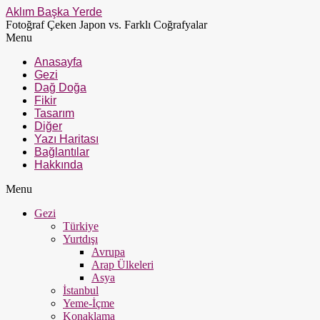
Aklım Başka Yerde
Fotoğraf Çeken Japon vs. Farklı Coğrafyalar
Menu
Anasayfa
Gezi
Dağ Doğa
Fikir
Tasarım
Diğer
Yazı Haritası
Bağlantılar
Hakkında
Menu
Gezi
Türkiye
Yurtdışı
Avrupa
Arap Ülkeleri
Asya
İstanbul
Yeme-İçme
Konaklama