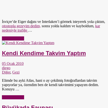
İsviçre’de Eiger dağını ve Interlaken’i görmek isteyerek yola çıktım,
otostopla gezeyim dedim,
sonra yolda kaldım ve kayboldum,
kar
nedeniyle trafiğe
…
Yazıyı Oku →
Kendi Kendime Takvim Yaptım
05 Ocak 2010
diego
Diğer
,
Gezi
Elimde bu ayki Atlas, hani o ay çekilmiş fotoğraflardan takvim
yapıyorlar ya, özendim ben de kendi takvimimi yapayım dedim.
Konuyu …
Yazıyı Oku →
Büyükada Faunası