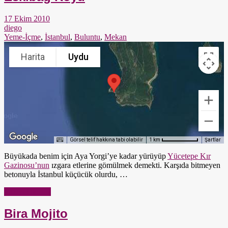
17 Ekim 2010
diego
Yeme-İçme
,
İstanbul
,
Buluntu
,
Mekan
Harita
Uydu
Görsel telif hakkına tabi olabilir
Şartlar
1 km
Büyükada benim için Aya Yorgi’ye kadar yürüyüp
Yücetepe Kır
Gazinosu’nun
ızgara etlerine gömülmek demekti. Karşıda bitmeyen
betonuyla İstanbul küçücük olurdu, …
Yazıyı Oku →
Bira Mojito