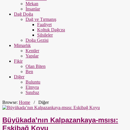
Mekan
İnsanlar
Dağ Doğa
Dağ ve Tırmanış
Faaliyet
Koltuk Dağcısı
Silsileler
Doğa Gezisi
Mimarlık
Kentler
Yapılar
Fikir
Olan Biten
Ben
Diğer
Buluntu
Elmyra
Sınıfsız
Browse:
Home
/
Diğer
Büyükada’nın Kalpazankaya-msısı:
Eskibağ Koyu