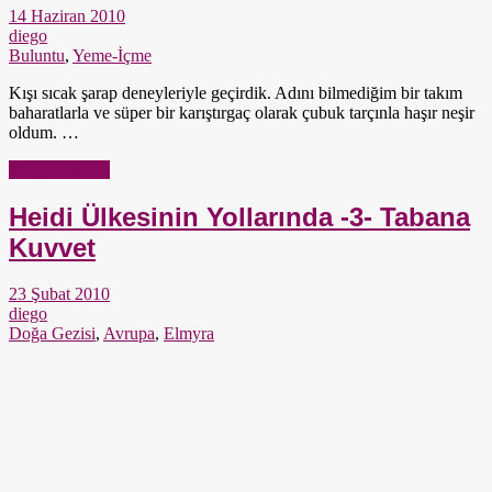
14 Haziran 2010
diego
Buluntu
,
Yeme-İçme
Kışı sıcak şarap deneyleriyle geçirdik. Adını bilmediğim bir takım
baharatlarla ve süper bir karıştırgaç olarak çubuk tarçınla haşır neşir
oldum. …
Yazıyı Oku →
Heidi Ülkesinin Yollarında -3- Tabana
Kuvvet
23 Şubat 2010
diego
Doğa Gezisi
,
Avrupa
,
Elmyra