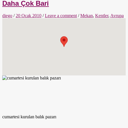
Daha Çok Bari
diego
/
20 Ocak 2010
/
Leave a comment
/
Mekan
,
Kentler
,
Avrupa
cumartesi kurulan balık pazarı