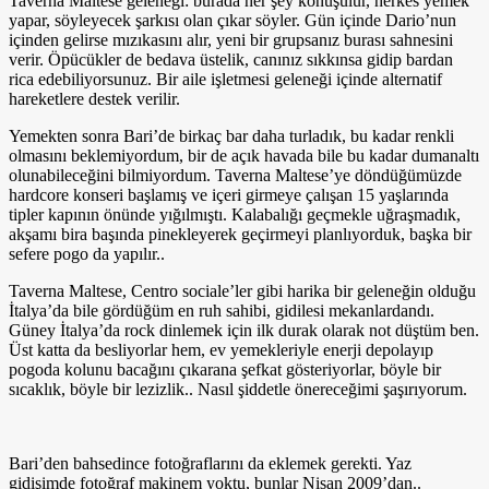
Taverna Maltese geleneği: burada her şey konuşulur, herkes yemek
yapar, söyleyecek şarkısı olan çıkar söyler. Gün içinde Dario’nun
içinden gelirse mızıkasını alır, yeni bir grupsanız burası sahnesini
verir. Öpücükler de bedava üstelik, canınız sıkkınsa gidip bardan
rica edebiliyorsunuz. Bir aile işletmesi geleneği içinde alternatif
hareketlere destek verilir.
Yemekten sonra Bari’de birkaç bar daha turladık, bu kadar renkli
olmasını beklemiyordum, bir de açık havada bile bu kadar dumanaltı
olunabileceğini bilmiyordum. Taverna Maltese’ye döndüğümüzde
hardcore konseri başlamış ve içeri girmeye çalışan 15 yaşlarında
tipler kapının önünde yığılmıştı. Kalabalığı geçmekle uğraşmadık,
akşamı bira başında pinekleyerek geçirmeyi planlıyorduk, başka bir
sefere pogo da yapılır..
Taverna Maltese, Centro sociale’ler gibi harika bir geleneğin olduğu
İtalya’da bile gördüğüm en ruh sahibi, gidilesi mekanlardandı.
Güney İtalya’da rock dinlemek için ilk durak olarak not düştüm ben.
Üst katta da besliyorlar hem, ev yemekleriyle enerji depolayıp
pogoda kolunu bacağını çıkarana şefkat gösteriyorlar, böyle bir
sıcaklık, böyle bir lezizlik.. Nasıl şiddetle önereceğimi şaşırıyorum.
Bari’den bahsedince fotoğraflarını da eklemek gerekti. Yaz
gidişimde fotoğraf makinem yoktu, bunlar Nisan 2009’dan..