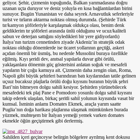
geliyor. Şehir, çizmenin topuğunda, Balkan yarımadasına doğru
uzanan uçta duruyor ve deniz yoluyla en kısa bağlantılardan birini
sunuyor. Bugün Yunanistan ve daha seyrek Arnavutluk seferleriyle
turist ve tırların aktarma noktası olmuş durumda. (Şehirde Türk
tır/kamyon şöförleriyle karşılaşmak oldukça olası, benim denk
geldiklerim tır şöförleri arasında ünlü olduğunu ve ucuz/kaliteli
sabun ve deterjan sattığını söyledikleri bir yere gidiyorlardı)
İtalya’nın turizm cennetinden ziyade Akdeniz’in stratejik odak
noktası olduğu dönemlerde ise ticaret yollarının geçtiği, askeri
açıdan önemli bir üsmüş, bu nedenle Mussolini buraya özellikle
eğilmiş. Kıyı şeridi dev, anıtsal yapılarla duvar gibi örülü,
yaklaşanlara dönemin güç gösterisini anlatan soğuk ve mesafeli
yapıların bir çoğu kamuya ait. Çizmenin daha zengin olan, Roma,
Napoli gibi büyük şehirleri barındıran batı kıyılarından tatile gelinen
uçsuz bucaksız plajlarla örülü doğu kıyısını buranın büyük şehri
Bari’nin bitmeyen dolgu sahili kesiyor. Şehirden yürünebilecek
mesafedeki tek plaj Pane e Pomodoro yosunlu dolgu sahil kıyısını
takip ederek ulaşılan, birkaç şeritli sahil yolunun kıyısında vasat bir
kumsal. İsminin anlamı Domates Ekmek, araçla yarım saatte
Puglia’nın doğa harikası plajlarına ulaşmak mümkünken burada
yüzmek, muhteşem bir İtalyan yemeği yemek varken domates
ekmekle öğün geçiştirmek gibi derlermiş.
Sahilden içeri geçinceyse belirgin bölgelere ayrılmış kent dokusu