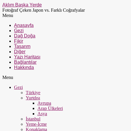
Aklım Başka Yerde
Fotoğraf Çeken Japon vs. Farklı Coğrafyalar
Menu
Anasayfa
Gezi
Dağ Doğa
Fikir
Tasarım
Diğer
Yazı Haritası
Bağlantılar
Hakkında
Menu
Gezi
Türkiye
Yurtdışı
Avrupa
Arap Ülkeleri
Asya
İstanbul
Yeme-İçme
Konaklama