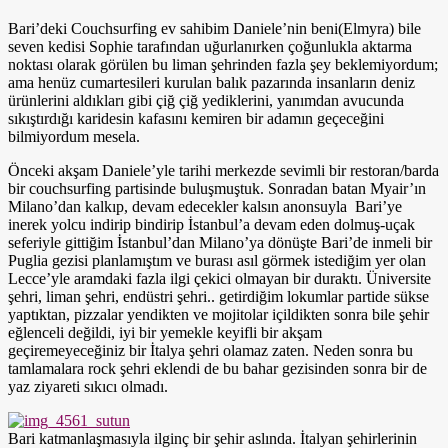
Bari’deki Couchsurfing ev sahibim Daniele’nin beni(Elmyra) bile
seven kedisi Sophie tarafından uğurlanırken çoğunlukla aktarma
noktası olarak görülen bu liman şehrinden fazla şey beklemiyordum;
ama henüz cumartesileri kurulan balık pazarında insanların deniz
ürünlerini aldıkları gibi çiğ çiğ yediklerini, yanımdan avucunda
sıkıştırdığı karidesin kafasını kemiren bir adamın geçeceğini
bilmiyordum mesela.
Önceki akşam Daniele’yle tarihi merkezde sevimli bir restoran/barda
bir couchsurfing partisinde buluşmuştuk. Sonradan batan Myair’ın
Milano’dan kalkıp, devam edecekler kalsın anonsuyla Bari’ye
inerek yolcu indirip bindirip İstanbul’a devam eden dolmuş-uçak
seferiyle gittiğim İstanbul’dan Milano’ya dönüşte Bari’de inmeli bir
Puglia gezisi planlamıştım ve burası asıl görmek istediğim yer olan
Lecce’yle aramdaki fazla ilgi çekici olmayan bir duraktı. Üniversite
şehri, liman şehri, endüstri şehri.. getirdiğim lokumlar partide sükse
yaptıktan, pizzalar yendikten ve mojitolar içildikten sonra bile şehir
eğlenceli değildi, iyi bir yemekle keyifli bir akşam
geçiremeyeceğiniz bir İtalya şehri olamaz zaten. Neden sonra bu
tamlamalara rock şehri eklendi de bu bahar gezisinden sonra bir de
yaz ziyareti sıkıcı olmadı.
Bari katmanlaşmasıyla ilginç bir şehir aslında. İtalyan şehirlerinin