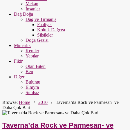
Mekan
İnsanlar
Dağ Doğa
Dağ ve Tırmanış
Faaliyet
Koltuk Dağcısı
Silsileler
Doğa Gezisi
Mimarlık
Kentler
Yapılar
Fikir
Olan Biten
Ben
Diğer
Buluntu
Elmyra
Sınıfsız
Browse:
Home
/
2010
/
Taverna’da Rock ve Parmesan- ve
Daha Çok Bari
Taverna’da Rock ve Parmesan- ve