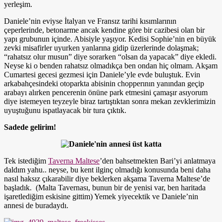
yerleşim.
Daniele’nin eviyse İtalyan ve Fransız tarihi kısımlarının
çeperlerinde, betonarme ancak kendine göre bir cazibesi olan bir
yapı grubunun içinde. Abisiyle yaşıyor. Kedisi Sophie’nin en büyük
zevki misafirler uyurken yanlarına gidip üzerlerinde dolaşmak;
“rahatsız olur musun” diye sorarken “olsan da yapacak” diye ekledi.
Neyse ki o benden rahatsız olmadıkça ben ondan hiç olmam. Akşam
Cumartesi gecesi gezmesi için Daniele’yle evde buluştuk. Evin
arkabahçesindeki otoparkta abisinin chopperının yanından geçip
arabayı alırken pencerenin önüne park etmesini çamaşır asıyorum
diye istemeyen teyzeyle biraz tartıştıktan sonra mekan zevklerimizin
uyuştuğunu ispatlayacak bir tura çıktık.
Sadede gelirim!
Tek istediğim
Taverna Maltese
’den bahsetmekten Bari’yi anlatmaya
daldım yahu.. neyse, bu kent ilginç olmadığı konusunda beni daha
nasıl haksız çıkarabilir diye beklerken akşama Taverna Maltese’de
başladık. (Malta Tavernası, bunun bir de yenisi var, ben haritada
işaretlediğim eskisine gittim) Yemek yiyecektik ve Daniele’nin
annesi de buradaydı.