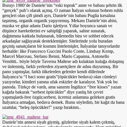
Burayı 1980’de Daniele’nin “eski toprak” anne ve babası şehrin ilk
“gerçek” pub’ı olarak açmış. O zaman İtalyan solunun bohem ruhlu
gençleri olan çift şimdi ayrı, Daniele’nin babası Puglia kırsalına
taşınmış, organik organik yaşıyormuş. Mekanı Daniele’nin abisi,
mızıka ve gitar adamı Dario işletiyor. Yıllar boyunca sanatı ve
düşünce hareketlerini ev sahipliği yaparak, sahne sunarak,
dağıtımına katkıda bulunarak, bilemedin bira ve sohbet edecek
arkadaşlar sağlayarak desteklemişler. Sitelerinde yolu buradan
geçmiş sanatçıların bir kısmını listelemişler, İtalyanlar tanıyorlardır
herhalde: like Francesco Guccini Paolo Conte, Lindsay Kemp,
Marcel Marceau, Stefano Benni, Mario Capanna, Antonello
Venditti.. böyle böyle Taverna Maltese adı kulaktan kulağa dolaşmış
ve ünlenmiş, farklı yerlerden ziyaretçilere de adını duyurmuş. Bir
pano yapmışlar, farklı ülkelerden gelenler kendi dillerinde
İtalyanca’sı “I baci sono gratis”(öpücükler bedava) olan cümleyi
yazıyorlar, kimileri yanına ufak eskizler de karalıyor. Yok yok bu
panoda. Türkçe de vardı, ama sanırım İngilizce “free kisses” yazan
kağıda bakarak “serbest öpücükler” diye yanlış bir çeviri
yapmışlardı-free özgür,serbest, ücretsiz anlamına gelirken gratis
İtalyanca armağan, bedava demek. Bunu söyledim, bir kağıt da bana
uzattılar, “beleş öpücükler!” yazıp bıraktım..
Daniele’nin annesi siyah giymiş, gözlerine siyah kalem çekmiş,