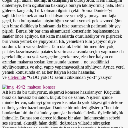
doğal taşlı takılar takmış, arkadaşlarıyla oturuyordu. Hem müziğini
dinlemeye, hem oğullarına bakmaya buraya takılıyormuş hala. Beni
gülerek karşıladı, Türk olmam ilgisini çekti. Sonra Daniele’yi
sağlıklı beslemek adına bir İtalyan ev yemeği yapmaya mutfağa
geçti, ben buluşmadan atıştırdığım ve sulu yemek pek sevmediğim
için biraz didikleyip bıraksam da bize parmesanlı patlıcanlı bir şey
pişirdi. Burası bir bar ama akşamüzeri konserlerin başlamasından
saatler önce açılıyor, üst katta masalarda oturulabiliyor ve pişirecek
biri varsa yemek de yapıyorlar. Eh, yemekleri kim yapıyor diye
sordum, kim varsa dediler. Tam olarak belirli bir menüleri yok,
patates kızartmasıyla patates kızartması arasında seçim yapmanız da
gerekebilir, ama yok vazgeçtim gerekemez, zira her İtalyan en
azından makarna sosları konusunda uzman.. ne istediğinizi
söylüyorsunuz ve ahçı yapıp yapamayacağını söylüyor. Ayrıca yerel
yemek konusunda en az her İtalyan kadar hassaslar,
ve
sitelerinde
“GDO yok! O zehirli zıkkımdan yok!” yazıyor.
Alt katı da bir turluyoruz, akşamki konsere hazırlanıyor. Küçücük,
biraz da havasız bir salon, küçük bir de sahne. Nişlerin içinde
minderler var, sahneyi görmeyen kısımlarda şark köşesi gibi dekore
edilmiş yerler hazırlamışlar. Daniele bir minderi gösterip “beni de
bunlardan birinin üstünde yapmışlar herhalde” dedi- öyledir büyük
ihtimalle. Burası son derece iddiasız bir alan: ünlenmesinin sebebi
ses sistemi, akustiği falan değil, doğrudan yıllardır süregelen