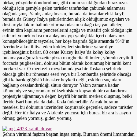
birkaç yüzyıldır dondurulmuş gibi duran sıcaklığından biraz uzak
olduğu için gemiyle gelen turistler tarafından çabucak atlanması
olağanlaşmış. Yanlış anlaşılmasın, burada da insanlar ehl-i keyf;
burada da Güney İtalya şehirlerinden alışık olduğumuz eşyaları ve
dostlarıyla takım halinde oturma odasını sokağa taşıyan aileler,
evinin tüm kapılarını pencerelerini açtığı ve misafiri çok olduğu için
cafe mi yemek odası mı anlayamayıp yanlışlıkla içeri dalarsanız
konuşabileceğiniz teyzeler, her köşe başında öğle arasında %40’ın
üzerinde alkol ihtiva eden kokteylleri sindirime yarar diye
içebileceğiniz barlar, 80 cente Kuzey İtalya’da kolay kolay
bulamayacağınız lezzette pizza margherita dilimleri, yörenin zeytinli
foccacia puglieseleri, dokusu bütün olarak korunmuş bir tarihi kent
merkezi var. O merkezin meydanındaysa bir Toskana şehrinde
olacağı gibi bir rönesans eseri veya bir Lombardia şehrinde olacağı
gibi kabarık göğüslü bir asker heykeli değil, eskiden suçluların
bağlanıp cezalandırıldığı sütun duruyor. Yakın zamana kadar
köhnemiş ve suç oranları yükselmişken kapsamlı bir canlandırma
projesiyle uğranmaya değer, keyifli bir tarihi merkez oluşmuş, belki
ileride Bari burayla da daha fazla ünlenebilir. Ancak buranın
meselesi bu dokunun üzerinden koşturarak geçenler, sadece turistler
değil. Her tür İtalya ve Akdeniz yolcusu için burası bir ara istasyon
olmuş; gelen yormuş, giden yormuş.
Şehrin vitrinini faşizm baştan inşaa etmiş. Buranın önemi limanından