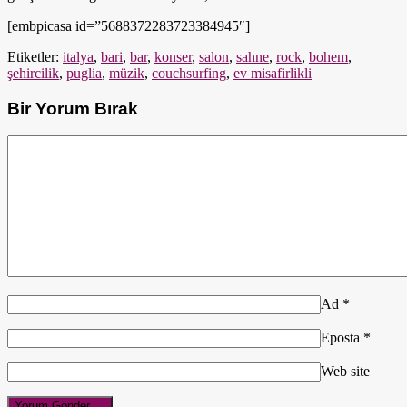
[embpicasa id=”5688372283723384945″]
Etiketler:
italya
,
bari
,
bar
,
konser
,
salon
,
sahne
,
rock
,
bohem
,
şehircilik
,
puglia
,
müzik
,
couchsurfing
,
ev misafirlikli
Bir Yorum Bırak
Ad
*
Eposta
*
Web site