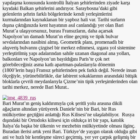
yapılaşma konusunda kontrollü İtalyan şehirlerinden ziyade karşı
kıyıdaki Balkan şehirlerini andırıyor. Saraybosna’daki gibi
gelenlerin şehrin farklı bölgelerinde kendi yerleşimlerini
kurmalarından kaynaklanan bir yapboz hali var. Tarihi surların
dışına çıktığınızda kent hayatının asıl canlandığı yer olan Bari
Murat’a ulaşıyorsunuz, burası Fransızların, daha açarsak
Napolyon’un damadı Murat’ın eline geçmiş ve tipik bulvar
sevdalarından nasibini almış. Geometrik planı, promenadlı bir
alışveriş bulvarını çizgisel bir merkez edinmesi, ızgara yol sistemine
yerleştirilmiş yapı adalarından sahile uzanan diagonal ana yolları,
balkonları ve Napolyon’un bayıldığını Paris’te çok net
görebileceğiniz asma katlı apartman-palaslarıyla dönemin
(1800’lerin başı) Fransız şehirlerinden pek farklı değil. Nerede insan
ölçeğiyle, yürünebilirlikle, dar labirent sokaklarının arasındaki bitişik
bloklarla çevrili meydanlarıyla Çizme’nin tipik yerleşimlerinden olan
tarihi merkez, nerede Bari Murat..
Bari Murat’ın geniş kaldırımıyla çok şeritli yolu arasına dikili
ağaçların altından yürüyerek Daniele’nin bir Bari, bir Rus
mülkiyetine geçtiğini anlattığı Rus Kilisesi’ne ulaşılabiliyor. Rusya
dışındaki bir Ortodoks kilisesi için oldukça iri bir yapı, katolik
İtalya’da başka bir ülkenin ve mezhebin mülkiyetinde olması ilginç.
Buradan ilerisi artık yeni Bari. Türkiye’de yaygın olarak olduğu gibi
ani ve hızlı bir kentleşme süreci geçirmiş, yer yer çarpık gelişmiş bir