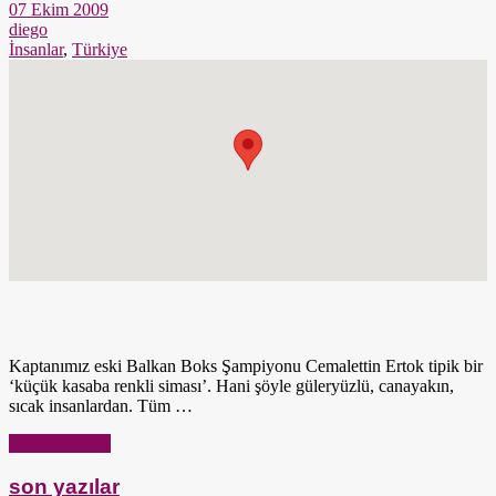
07 Ekim 2009
diego
İnsanlar
,
Türkiye
Kaptanımız eski Balkan Boks Şampiyonu Cemalettin Ertok tipik bir
‘küçük kasaba renkli siması’. Hani şöyle güleryüzlü, canayakın,
sıcak insanlardan. Tüm …
Yazıyı Oku →
son yazılar