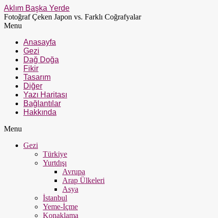
Aklım Başka Yerde
Fotoğraf Çeken Japon vs. Farklı Coğrafyalar
Menu
Anasayfa
Gezi
Dağ Doğa
Fikir
Tasarım
Diğer
Yazı Haritası
Bağlantılar
Hakkında
Menu
Gezi
Türkiye
Yurtdışı
Avrupa
Arap Ülkeleri
Asya
İstanbul
Yeme-İçme
Konaklama