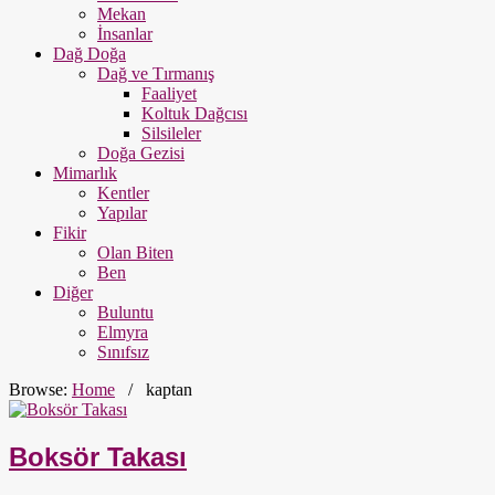
Mekan
İnsanlar
Dağ Doğa
Dağ ve Tırmanış
Faaliyet
Koltuk Dağcısı
Silsileler
Doğa Gezisi
Mimarlık
Kentler
Yapılar
Fikir
Olan Biten
Ben
Diğer
Buluntu
Elmyra
Sınıfsız
Browse:
Home
/
kaptan
Boksör Takası