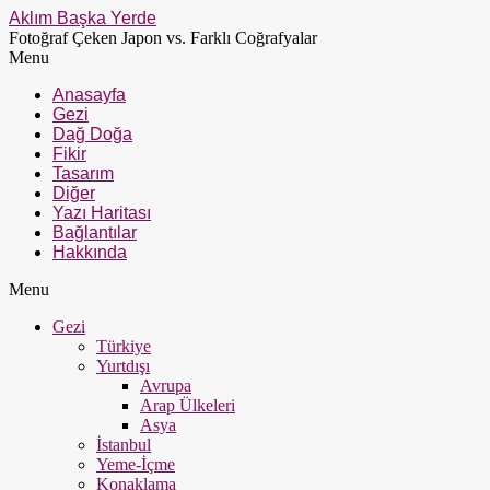
Aklım Başka Yerde
Fotoğraf Çeken Japon vs. Farklı Coğrafyalar
Menu
Anasayfa
Gezi
Dağ Doğa
Fikir
Tasarım
Diğer
Yazı Haritası
Bağlantılar
Hakkında
Menu
Gezi
Türkiye
Yurtdışı
Avrupa
Arap Ülkeleri
Asya
İstanbul
Yeme-İçme
Konaklama