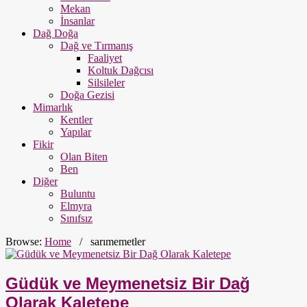
Mekan
İnsanlar
Dağ Doğa
Dağ ve Tırmanış
Faaliyet
Koltuk Dağcısı
Silsileler
Doğa Gezisi
Mimarlık
Kentler
Yapılar
Fikir
Olan Biten
Ben
Diğer
Buluntu
Elmyra
Sınıfsız
Browse:
Home
/
sarımemetler
Güdük ve Meymenetsiz Bir Dağ
Olarak Kaletepe