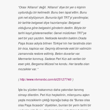
“Orası ‘Allianoi’ değil. ‘Allianoi’ diye bir yer o kişinin
uydurduğu bir kelimedir. Bunu ben ispat ettim. Bunu
çok net söylüyorum. Bununla ilgili TRT’yi yanıltmışlar,
bir tarihte belgesel diye hazırlamışlar. Belgesel
olduğuna göre belgesini gönderin dedim. Böyle bir
tarihi kayıt gösteremediler. Genel müdürken TRT’ye
sert bir yazı yazdım. Neticede kendim baktım.Orada
Paşa Ilıcası adıyla bilinen Türkiye’nin her tarafında olan
bir ılıca, kaplıca var. Geçmiş dönemde eski bir valimizin
zamanında restore edilmiş. Beton duvarlar var.
Mermerler konmuş. Sadece Peri Kızı adı verilen bir
eser çıktı, Bergama Müzesi’ne kondu. Her tarafta olan
mozaikler var. “
(
http://www.ntvmsnbc.com/id/25127746/
)
İşte bu yüzden bakanımızı daha yakından tanımış
olmayı dilerdim. Peri Kızı heykelinin, milenyumu aşkın
yaşta mozaiklerin çıktığı toprağa bakıp da “Burası olsa
olsa Paşa Ilıcasıdır” diyebilen, bunları bir yerin tarihi bir