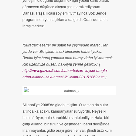
yerleşim olduğunu düşünmek için yeterli kanıt olarak
görmeyen düşünce akışını çok merak ediyorum.
Dahası, Paşa Ilıcası söylemi tutmayınca Söz Sende
programında yeni açıklama da geldi: Orası domates
ihraç merkezi.
“Buradaki eserler bir sütun ve çeşmeden ibaret. Her
yerde var. Biz çıkarmasak kimsenin haberi yoktu.
Benim işim baraj yapmak ama burayı daha iyi korumak
için üzerimize düşeni hakkıyla yerine getirdik.” (
http://www.gazete5.com/haber/bakan-veysel-eroglu-
ndan-allianoi-savunmasi-21-ekim-201-51262.htm
)
Allianoi’ye 2008’de gidebilmiştim. O zaman da sular
altında kalacaktı, kampanyalar sürüyordu. Neyse ki
hala sürüyor, hala kararlılıkla sahipleniliyor. Hala, biri
çıkıp Allianoi bir sütun ve çeşmeden ibaret dediğinde
inanmayanlar, gidip orayı görenler var. Şimdi üstü kum