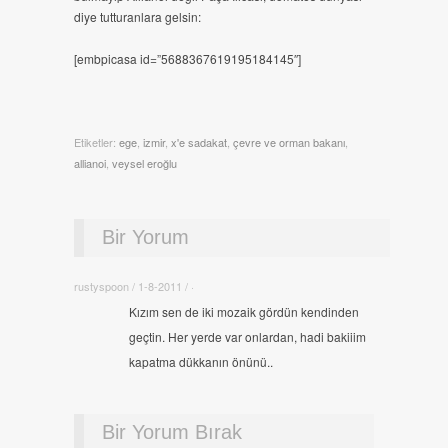
diye tutturanlara gelsin:
[embpicasa id=”5688367619195184145″]
Etiketler:
ege
,
izmir
,
x'e sadakat
,
çevre ve orman bakanı
,
allianoi
,
veysel eroğlu
Bir Yorum
rustyspoon / 1-8-2011 / ·
Kızım sen de iki mozaik gördün kendinden
geçtin. Her yerde var onlardan, hadi bakiiim
kapatma dükkanın önünü..
Bir Yorum Bırak