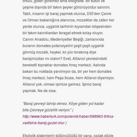
örtülü, giden göremez ama fotoğrafta bir sütun ve
çeşme dışında bir takım şeyler görünüyordur sanırım.
Tabii, insanın işi baraj yapmak olunca, DSİ’den Çevre
ve Orman bakanlığına atanınca, mozaikler de zaten her
yerde olunca, uygarlık tarihinin kıyısından köşesinden
bir takım kalıntılardan feragat etmek kolay oluyor.
Canım Anadolu, Medeniyetler Beşiği, zamanında
buranın domates potansiyelini çeşit çeşit uygarlık
görmüş mozaik, heykel, kıl yün bırakmış diye
barajımızdan mı olalım? Evet, Allianoi çevresindeki
bereketli topraklar domates ihraç merkezi. Aslında
bakan bu noktada yanılmıyor da, bir yer hem domates
ihraç merkezi, hem Paşa Ilıcası, hem Allianoi diyemiyor.
Allianoi yok, olması işimize gelmez. İşimiz baraj
yapmak. Ne de olsa:
“Baraj çevreyi tahrip etmez. Köye giden yol kadar
bile.Çevreye güzellik veriyor.” (
http://www.haberturk.com/polemik/haber/588963-firtina-
vadisine-baraj-guzel-olur
)
Ekolojik sistemlerin bütüncüllüğü bir yana, çıplak gözle