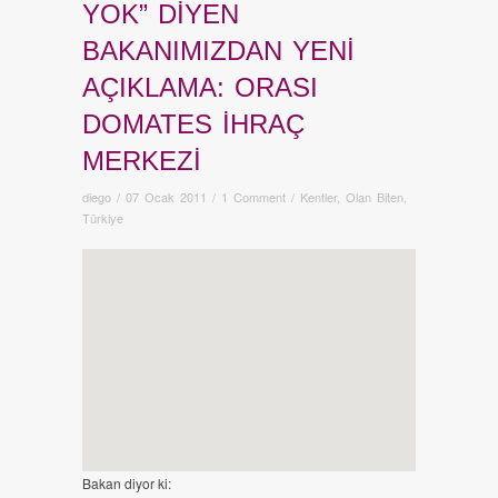
YOK” DIYEN
BAKANIMIZDAN YENI
AÇIKLAMA: ORASI
DOMATES IHRAÇ
MERKEZI
diego
/
07 Ocak 2011
/
1 Comment
/
Kentler
,
Olan Biten
,
Türkiye
Bakan diyor ki: