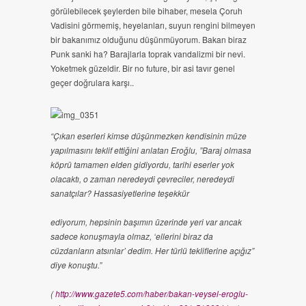
görülebilecek şeylerden bile bihaber, mesela Çoruh
Vadisini görmemiş, heyelanları, suyun rengini bilmeyen
bir bakanımız olduğunu düşünmüyorum. Bakan biraz
Punk sanki ha? Barajlarla toprak vandalizmi bir nevi.
Yoketmek güzeldir. Bir no future, bir asi tavır genel
geçer doğrulara karşı..
“Çıkan eserleri kimse düşünmezken kendisinin müze
yapılmasını teklif ettiğini anlatan Eroğlu, ”Baraj olmasa
köprü tamamen elden gidiyordu, tarihi eserler yok
olacaktı, o zaman neredeydi çevreciler, neredeydi
sanatçılar? Hassasiyetlerine teşekkür
ediyorum, hepsinin başımın üzerinde yeri var ancak
sadece konuşmayla olmaz, ‘ellerini biraz da
cüzdanların atsınlar’ dedim. Her türlü tekliflerine açığız”
diye konuştu.”
(
http://www.gazete5.com/haber/bakan-veysel-eroglu-