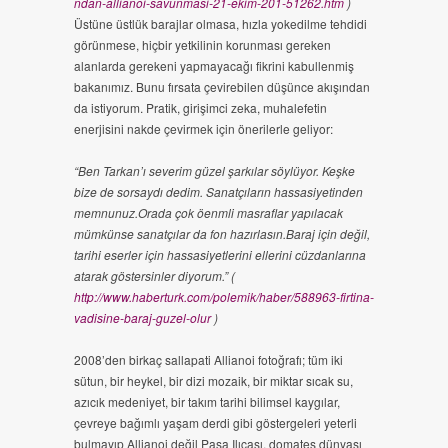
ndan-allianoi-savunmasi-21-ekim-201-51262.htm
)
Üstüne üstlük barajlar olmasa, hızla yokedilme tehdidi
görünmese, hiçbir yetkilinin korunması gereken
alanlarda gerekeni yapmayacağı fikrini kabullenmiş
bakanımız. Bunu fırsata çevirebilen düşünce akışından
da istiyorum. Pratik, girişimci zeka, muhalefetin
enerjisini nakde çevirmek için önerilerle geliyor:
“Ben Tarkan’ı severim güzel şarkılar söylüyor. Keşke
bize de sorsaydı dedim. Sanatçıların hassasiyetinden
memnunuz.Orada çok öenmli masraflar yapılacak
mümkünse sanatçılar da fon hazırlasın.Baraj için değil,
tarihi eserler için hassasiyetlerini ellerini cüzdanlarına
atarak göstersinler diyorum.” (
http://www.haberturk.com/polemik/haber/588963-firtina-
vadisine-baraj-guzel-olur
)
2008’den birkaç sallapati Allianoi fotoğrafı; tüm iki
sütun, bir heykel, bir dizi mozaik, bir miktar sıcak su,
azıcık medeniyet, bir takım tarihi bilimsel kaygılar,
çevreye bağımlı yaşam derdi gibi göstergeleri yeterli
bulmayıp Allianoi değil Paşa Ilıcası, domates dünyası