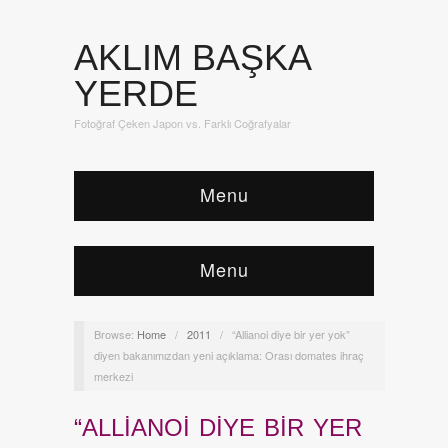
AKLIM BAŞKA
YERDE
Fotoğraf Çeken Japon vs. Farklı Coğrafyalar
Menu
Menu
Browse:
Home
/
2011
/
“Allianoi diye bir yer yok”
diyen bakanımızdan yeni açıklama: Orası domates ihraç
merkezi
“ALLIANOI DIYE BIR YER