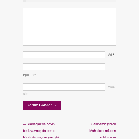
Ad
*
Eposta
*
Web
site
← Aladağlar’da beyin
Sahipsizleştirilen
bedavaymış da ben o
Mahallelerimizden
fırsatı da kaçırmışım gibi
Tarlabaşı →