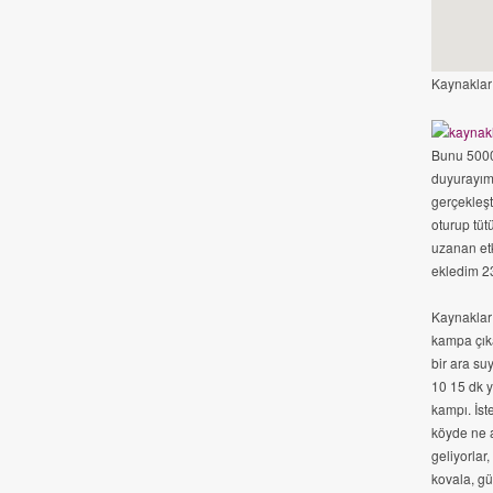
Kaynaklar
Bunu 5000
duyurayım.
gerçekleşt
oturup tüt
uzanan et
ekledim 2
Kaynaklar 
kampa çıka
bir ara su
10 15 dk y
kampı. İst
köyde ne a
geliyorlar
kovala, gü