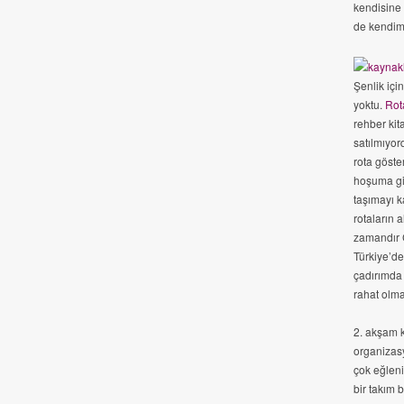
kendisine 
de kendim
Şenlik içi
yoktu.
Rota
rehber kit
satılmıyor
rota göste
hoşuma git
taşımayı k
rotaların 
zamandır 
Türkiye’de
çadırımda
rahat olma
2. akşam k
organizas
çok eğleni
bir takım 