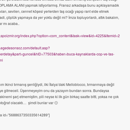
PLAMA ALANI yapmak istiyorlarmış. Fransız arkadaşa bunu açıklayamadık
anılan, sevilen, cennet köşesi yerlerden taş ocağı yapıp rant elde etmek
hadi, çöplük yapmaya da yer yoktu değil mi? İmza topluyorlardı, attık bakalım,
rar mı acaba..
w.spoizmir.org/index.php?option=com_content&task=view&id=4225&Itemid=2
w.egedesonsoz.com/default.asp?
erdetay&part=guncel&hID=77503&haber=buca-kaynaklarda-cop-ve-tas-
ni
ğım ikinci tırmanış şenliğiydi, ilki İtalya’daki Melloblocco, tırmanmaya değil
e gitmeceli. Üşenmeyeyim onu da yazayım bundan sonra. Bundaysa
akinemi şarj etmemiştim, pili neyse ki ilk gün birkaç saatte bitti, yoksa ne çok
otoğraf olacaktı… şimdi bunlar var 🙂
sa id=”5688637350335614289″]