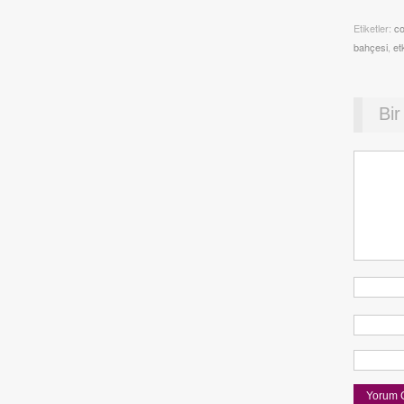
Etiketler:
co
bahçesi
,
et
Bir