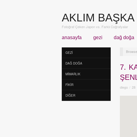
AKLIM BAŞKA
Fotoğraf Çeken Japon vs. Farklı Coğrafyalar
anasayfa
gezi
dağ doğa
Browse
GEZI
DAĞ DOĞA
7. K
MIMARLIK
ŞENL
FIKIR
diego
/
28
DIĞER