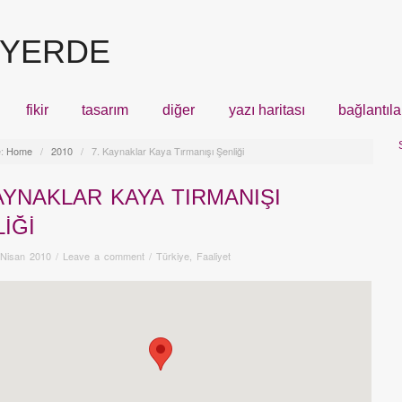
 YERDE
fikir
tasarım
diğer
yazı haritası
bağlantıla
:
Home
/
2010
/
7. Kaynaklar Kaya Tırmanışı Şenliği
AYNAKLAR KAYA TIRMANIŞI
IĞI
 Nisan 2010
/
Leave a comment
/
Türkiye
,
Faaliyet