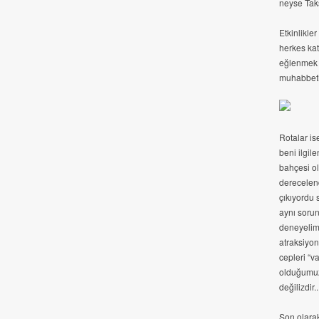
neyse Taks
Etkinlikle
herkes kat
eğlenmek 
muhabbetin
Rotalar is
beni ilgil
bahçesi ol
derecelend
çıkıyordu 
aynı sorun
deneyelim 
atraksiyo
cepleri “v
olduğumuzu
değilizdir..
Son olarak