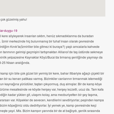
 çok güzelmiş yahu!
 kere söyleyerek insanları sıktım, henüz sıkmadıklarıma da buradan
 İzmir merkezinde hiç bulunmamış bir tuhaf insan olarak çevresinde
irdiğim Kınık’ta(İzmirliler bile gitmez ki buraya?) yaşlı amcalarla kahvede
ün tarımının gelmişi geçmişini tartışmaktan Allianoi’de taş üstünde sekmeye
kinlik yelpazesine Kaynaklar Köyü/Buca’da tırmanış şenliğinde yaymayı da
3-25 Nisan aralığında.
kamp için bile çok güzel bir yermiş bir kere, bahar itibariyle ağaçlı çiçekli bir
n bir su kenarı patikası varmış. Bizimkiler canlarının tırmanmak istemediği
yun kaynağına yürüdüler, taştan çıkıyormuş, duş almışlar. Bir de kamp köye
ürüme mesafesinde ve köyde herşey var, herşey lezzetli, ucuz da. Tam kafa
ediğin kadar yüklen git, ulaşımı kolay, ama mecburiyetten bir şey taşıma,
rarsan var. Köpekler de sevecen, kendilerini sevdiriyorlar, peşinden kampa
, bizim köpeğimiz oldu dedirtiyorlar. İyi yemek ye, kamp çevresinde keçi
neşte yayıl. Mis. Bizim kampın yanında bir de at bağlıydı, şenlik sırasında