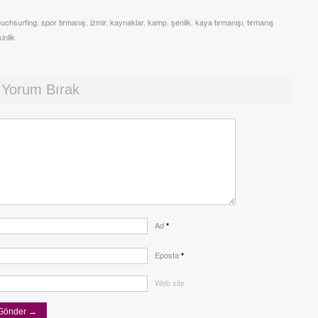
uchsurfing
,
spor tırmanış
,
izmir
,
kaynaklar
,
kamp
,
şenlik
,
kaya tırmanışı
,
tırmanış
kinlik
 Yorum Bırak
Ad
*
Eposta
*
Web site