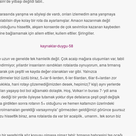
im’de yılbaşı değildi tabii..
r arasında yarışma ve söyleşi de vardı, onları izlemedim ama yarışmaya
ılabilsin diye kolay bir rota da ayarlamışlar. Amacın kazanmak değil
olduğunu hissettik, akşam konserde de çok sevimlice kazanan kaybeden
e bağlamamak için allem ettiler, kullem ettiler. Şiringiller.
e uzun ve genelde tek hamlelik değil. Çok acaip mağara oluşumları var, tabii
endirmiyor, yıllardır insanların ısındıkları rotalarda oynuyorum, ama tırmanış
arak çok çeşitli ve kayda değer olanakları var gibi. Yalnızca
irmeler bizi üzdü biraz, 5+lar 6-lerden, 6-ler 6lardan, 6lar 6+lardan zor
sıklıkla, hani rotayı çözemediğimizden desek, hepimiz(7 kişi) aynı yerlerde
ları yaşayıp bol bol ağlamaklı dolaştık. Hoş, Volkan’ın burası 7-‘ydi ama
dediği bir yerde öyleyse tutamak yoktur diye defalarca çeşit çeşit değişik
na girdikten sonra rotanın 5+ olduğunu ve hemen kafamızın üzerindeki
arolmamaları gerektiği varsayımıyla” görmezden geldiğimizi görünce şuursuz
 hissettik biraz, ama rotalarda da var bir acaiplik.. umarım.. tek sorun biz
 bir şerefsizlik söz konusu olmasa olmaz tabii: tırmanış bahçesini taş ocağı