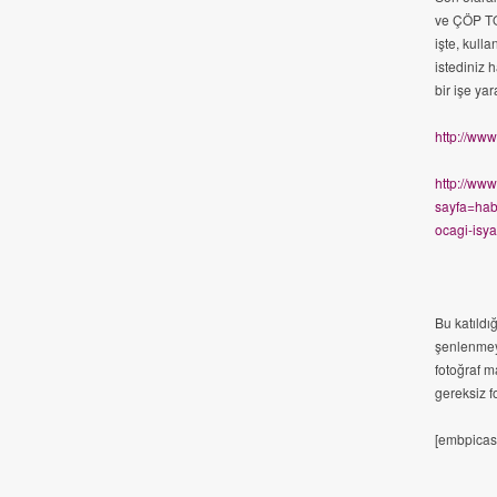
ve ÇÖP TO
işte, kull
istediniz 
bir işe ya
http://ww
http://ww
sayfa=hab
ocagi-isya
Bu katıldı
şenlenmey
fotoğraf m
gereksiz f
[embpica