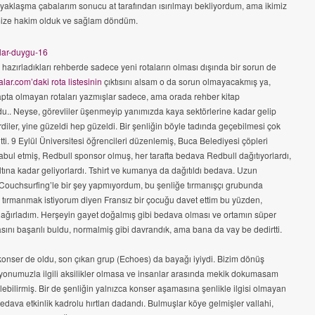
yaklaşma çabalarım sonucu at tarafından ısırılmayı bekliyordum, ama ikimiz
ize hakim olduk ve sağlam döndüm.
n hazırladıkları rehberde sadece yeni rotaların olması dışında bir sorun de
lar.com’daki rota listesinin
çıktısını alsam o da sorun olmayacakmış ya,
apta olmayan rotaları yazmışlar sadece, ama orada rehber kitap
du.. Neyse, görevliler üşenmeyip yanımızda kaya sektörlerine kadar gelip
rdiler, yine güzeldi hep güzeldi. Bir şenliğin böyle tadında geçebilmesi çok
ti. 9 Eylül Üniversitesi öğrencileri düzenlemiş, Buca Belediyesi çöpleri
abul etmiş, Redbull sponsor olmuş, her tarafta bedava Redbull dağıtıyorlardı,
altına kadar geliyorlardı. Tshirt ve kumanya da dağıtıldı bedava. Uzun
Couchsurfing’le bir şey yapmıyordum, bu şenliğe tırmanışçı grubunda
 tırmanmak istiyorum diyen Fransız bir çocuğu davet ettim bu yüzden,
 ağırladım. Herşeyin gayet doğalmış gibi bedava olması ve ortamın süper
sını başarılı buldu, normalmiş gibi davrandık, ama bana da vay be dedirtti.
onser de oldu, son çıkan grup (Echoes) da bayağı iyiydi. Bizim dönüş
yonumuzla ilgili aksilikler olmasa ve insanlar arasında mekik dokumasam
lebilirmiş. Bir de şenliğin yalnızca konser aşamasına şenlikle ilgisi olmayan
bedava etkinlik kadrolu hırtları dadandı. Bulmuşlar köye gelmişler vallahi,