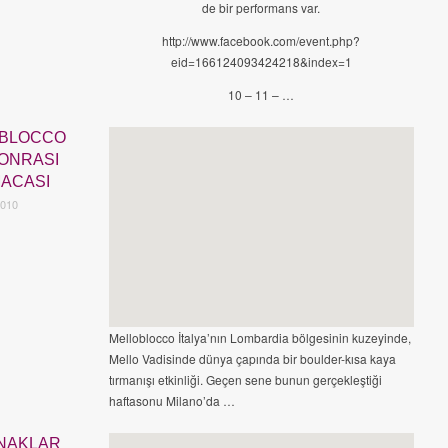
de bir performans var.
http://www.facebook.com/event.php?
eid=166124093424218&index=1
10 – 11 – …
BLOCCO
Avrupa
,
Faaliyet
SONRASI
MACASI
2010
Melloblocco İtalya’nın Lombardia bölgesinin kuzeyinde,
Mello Vadisinde dünya çapında bir boulder-kısa kaya
tırmanışı etkinliği. Geçen sene bunun gerçekleştiği
haftasonu Milano’da …
YNAKLAR
Faaliyet
,
Türkiye