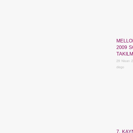
MELLO
2009 
TAKIL
29 Nisan 
diego
7. KA