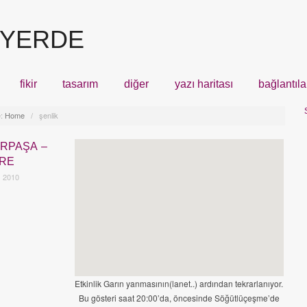
 YERDE
fikir
tasarım
diğer
yazı haritası
bağlantıla
:
Home
/
şenlik
RPAŞA –
Olan Biten
,
Yapılar
,
İstanbul
RE
 2010
Etkinlik Garın yanmasının(lanet..) ardından tekrarlanıyor.
Bu gösteri saat 20:00’da, öncesinde Söğütlüçeşme’de