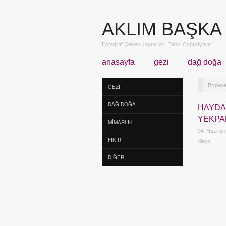
AKLIM BAŞKA
Fotoğraf Çeken Japon vs. Farklı Coğrafyalar
anasayfa
gezi
dağ doğa
Browse
GEZI
DAĞ DOĞA
HAYDA
YEKPA
MIMARLIK
04 Haziran
FIKIR
diego
DIĞER