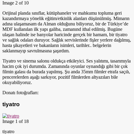
Image 2 of 10
Orijinal planda sınıflar, kütüphaneler ve mahkumu topluma geri
kazandırmaya yönelik eğitim/etkinlik alanları düşünülmüş. Mimarın
adına ulaşamasam da Alman olduğunu biliyoruz, bir de Türkiye’de
MDF kullanılan ilk yapı galiba, zamanınd ithal edilmiş. Bugüne
ulaşan halinde ise banyolar haricinde gerçek bir hamam, bir tiyatro
ve sağlık odaları duruyor. Sağlık servislerinde fişler yerlere dağılmış,
hasta şikayetleri ve bakanların isimleri, tarihler.. belgelerin
saklanmayıp savrulmasına şaşırdım.
Tiyatro ve sinema salonu oldukça etkileyici. Ses yalıtımı, tasarımıyla
hacim çok iyi durumda. Zamanında oyunlar oynandığı gibi bir çok
filmin galası da burada yapılmış. Şu anda 35mm filmler etrafa saçılı,
pencerelerden aşağı sarkıyor, pozitif filmlerden altyazıları bile
okuyabiliyoruz.
Donatı fotoğrafları:
tiyatro
Image 1 of 18
tiyatro