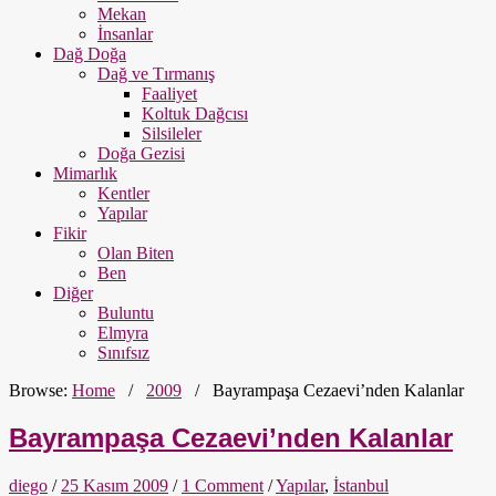
Mekan
İnsanlar
Dağ Doğa
Dağ ve Tırmanış
Faaliyet
Koltuk Dağcısı
Silsileler
Doğa Gezisi
Mimarlık
Kentler
Yapılar
Fikir
Olan Biten
Ben
Diğer
Buluntu
Elmyra
Sınıfsız
Browse:
Home
/
2009
/
Bayrampaşa Cezaevi’nden Kalanlar
Bayrampaşa Cezaevi’nden Kalanlar
diego
/
25 Kasım 2009
/
1 Comment
/
Yapılar
,
İstanbul