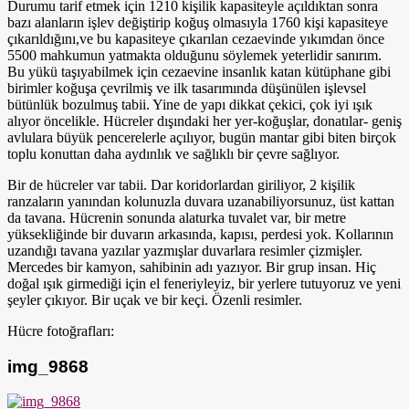
Durumu tarif etmek için 1210 kişilik kapasiteyle açıldıktan sonra
bazı alanların işlev değiştirip koğuş olmasıyla 1760 kişi kapasiteye
çıkarıldığını,ve bu kapasiteye çıkarılan cezaevinde yıkımdan önce
5500 mahkumun yatmakta olduğunu söylemek yeterlidir sanırım.
Bu yükü taşıyabilmek için cezaevine insanlık katan kütüphane gibi
birimler koğuşa çevrilmiş ve ilk tasarımında düşünülen işlevsel
bütünlük bozulmuş tabii. Yine de yapı dikkat çekici, çok iyi ışık
alıyor öncelikle. Hücreler dışındaki her yer-koğuşlar, donatılar- geniş
avlulara büyük pencerelerle açılıyor, bugün mantar gibi biten birçok
toplu konuttan daha aydınlık ve sağlıklı bir çevre sağlıyor.
Bir de hücreler var tabii. Dar koridorlardan giriliyor, 2 kişilik
ranzaların yanından kolunuzla duvara uzanabiliyorsunuz, üst kattan
da tavana. Hücrenin sonunda alaturka tuvalet var, bir metre
yüksekliğinde bir duvarın arkasında, kapısı, perdesi yok. Kollarının
uzandığı tavana yazılar yazmışlar duvarlara resimler çizmişler.
Mercedes bir kamyon, sahibinin adı yazıyor. Bir grup insan. Hiç
doğal ışık girmediği için el feneriyleyiz, bir yerlere tutuyoruz ve yeni
şeyler çıkıyor. Bir uçak ve bir keçi. Özenli resimler.
Hücre fotoğrafları:
img_9868