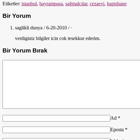
Etiketler:
istanbul
,
bayrampaşa
,
sağmalcılar
,
cezaevi
,
hapishane
Bir Yorum
saglikli dunya / 6-20-2010 / ·
verdiginiz bilgiler icin cok tesekkur ederim.
Bir Yorum Bırak
Ad
*
Eposta
*