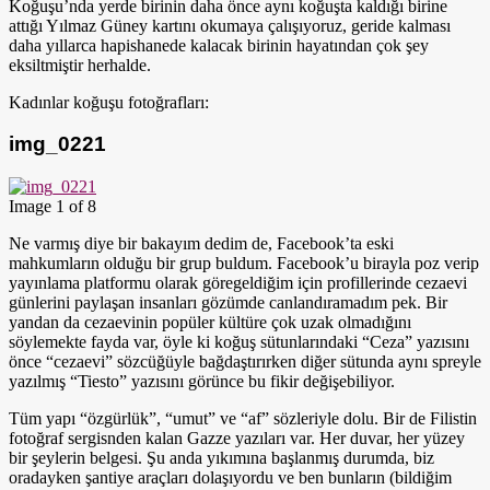
Koğuşu’nda yerde birinin daha önce aynı koğuşta kaldığı birine
attığı Yılmaz Güney kartını okumaya çalışıyoruz, geride kalması
daha yıllarca hapishanede kalacak birinin hayatından çok şey
eksiltmiştir herhalde.
Kadınlar koğuşu fotoğrafları:
img_0221
Image 1 of 8
Ne varmış diye bir bakayım dedim de, Facebook’ta eski
mahkumların olduğu bir grup buldum. Facebook’u birayla poz verip
yayınlama platformu olarak göregeldiğim için profillerinde cezaevi
günlerini paylaşan insanları gözümde canlandıramadım pek. Bir
yandan da cezaevinin popüler kültüre çok uzak olmadığını
söylemekte fayda var, öyle ki koğuş sütunlarındaki “Ceza” yazısını
önce “cezaevi” sözcüğüyle bağdaştırırken diğer sütunda aynı spreyle
yazılmış “Tiesto” yazısını görünce bu fikir değişebiliyor.
Tüm yapı “özgürlük”, “umut” ve “af” sözleriyle dolu. Bir de Filistin
fotoğraf sergisnden kalan Gazze yazıları var. Her duvar, her yüzey
bir şeylerin belgesi. Şu anda yıkımına başlanmış durumda, biz
oradayken şantiye araçları dolaşıyordu ve ben bunların (bildiğim