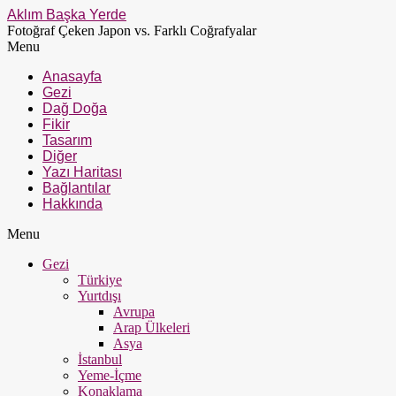
Aklım Başka Yerde
Fotoğraf Çeken Japon vs. Farklı Coğrafyalar
Menu
Anasayfa
Gezi
Dağ Doğa
Fikir
Tasarım
Diğer
Yazı Haritası
Bağlantılar
Hakkında
Menu
Gezi
Türkiye
Yurtdışı
Avrupa
Arap Ülkeleri
Asya
İstanbul
Yeme-İçme
Konaklama