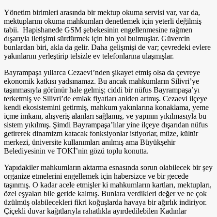
Yönetim birimleri arasında bir mektup okuma servisi var, var da,
mektuplarını okuma mahkumları denetlemek için yeterli değilmiş
tabii. Hapishanede GSM şebekesinin engellenmesine rağmen
dışarıyla iletişimi sürdürmek için bin yol bulmuşlar. Güvercin
bunlardan biri, akla da gelir. Daha gelişmişi de var; çevredeki evlere
yakınlarını yerleştirip telsizle ev telefonlarına ulaşmışlar.
Bayrampaşa yıllarca Cezaevi’nden şikayet etmiş olsa da çevreye
ekonomik katkısı yadsınamaz. Bu ancak mahkumların Silivri’ye
taşınmasıyla görünür hale gelmiş; ciddi bir nüfus Bayrampaşa’yı
terketmiş ve Silivri’de emlak fiyatları aniden artmış. Cezaevi ilçeye
kendi ekosistemini getirmiş, mahkum yakınlarına konaklama, yeme
içme imkanı, alışveriş alanları sağlamış, ve yapının yıkılmasıyla bu
sistem yıkılmış. Şimdi Bayrampaşa’lılar yine ilçeye dışarıdan nüfus
getirerek dinamizm katacak fonksiyonlar istiyorlar, müze, kültür
merkezi, üniversite kullanımları anılmış ama Büyükşehir
Belediyesinin ve TOKİ’nin gözü toplu konutta.
Yapıdakiler mahkumların aktarma esnasında sorun olabilecek bir şey
organize etmelerini engellemek için habersizce ve bir gecede
taşınmış. O kadar acele etmişler ki mahkumların kartları, mektupları,
özel eşyaları bile geride kalmış. Bunlara verdikleri değer ve ne çok
üzülmüş olabilecekleri fikri koğuşlarda havaya bir ağırlık indiriyor.
Çiçekli duvar kağıtlarıyla rahatlıkla ayırdedilebilen Kadınlar