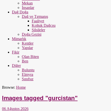
Mekan
İnsanlar
Dağ Doğa
Dağ ve Tırmanış
Faaliyet
Koltuk Dağcısı
Silsileler
Doğa Gezisi
Mimarlık
Kentler
Yapılar
Fikir
Olan Biten
Ben
Diğer
Buluntu
Elmyra
Sınıfsız
Browse:
Home
Images tagged "gurcistan"
06 Ağustos 2026