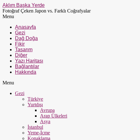
Aklım Başka Yerde
Fotoğraf Çeken Japon vs. Farklı Coğrafyalar
Menu
Anasayfa
Gezi
Dağ Doğa
Fikir
Tasarım
Diğer
Yazı Haritası
Bağlantılar
Hakkında
Menu
Gezi
Türkiye
Yurtdışı
Avrupa
Arap Ülkeleri
Asya
İstanbul
Yeme-İçme
Konaklama