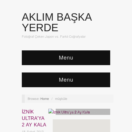
AKLIM BAŞKA
YERDE
Fotoğraf Çeken Japon vs. Farklı Coğrafyalar
Menu
Menu
Browse:
Home
/
müşküle
İZNIK
Olan Biten
,
Türkiye
,
Doğa Gezisi
ULTRA’YA
2 AY KALA
18 Şubat 2013