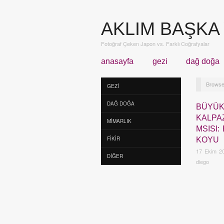
AKLIM BAŞKA
Fotoğraf Çeken Japon vs. Farklı Coğrafyalar
anasayfa
gezi
dağ doğa
Browse
GEZI
DAĞ DOĞA
BÜYÜK
KALPA
MIMARLIK
MSISI:
FIKIR
KOYU
17 Ekim 2
DIĞER
diego