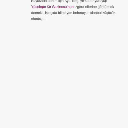
Büyükada benim için Aya Yorgi’ye kadar yürüyüp
Yücetepe Kır Gazinosu’nun
ızgara etlerine gömülmek
demekti. Karşıda bitmeyen betonuyla İstanbul küçücük
olurdu, …