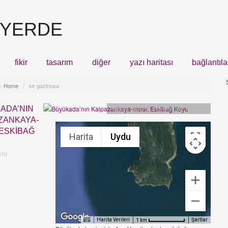
 YERDE
fikir
tasarım
diğer
yazı haritası
bağlantıla
:
Home
/
kır gazinosu
ADA’NIN
Mekan
,
Buluntu
,
Yeme-İçme
,
İstanbul
ZANKAYA-
 ESKIBAĞ
Harita
Uydu
010
Harita Verileri
Şartlar
1 km