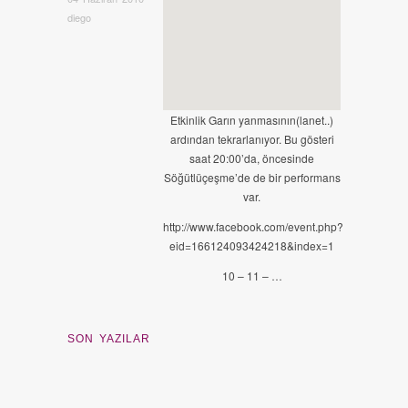
diego
Etkinlik Garın yanmasının(lanet..)
ardından tekrarlanıyor. Bu gösteri
saat 20:00’da, öncesinde
Söğütlüçeşme’de de bir performans
var.
http://www.facebook.com/event.php?
eid=166124093424218&index=1
10 – 11 – …
SON YAZILAR