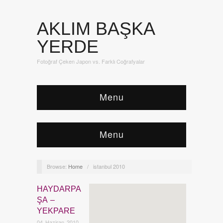
AKLIM BAŞKA
YERDE
Fotoğraf Çeken Japon vs. Farklı Coğrafyalar
Menu
Menu
Browse:
Home
/
istanbul 2010
HAYDARPA
Yapılar
,
Olan Biten
,
İstanbul
ŞA –
YEKPARE
04 Haziran 2010