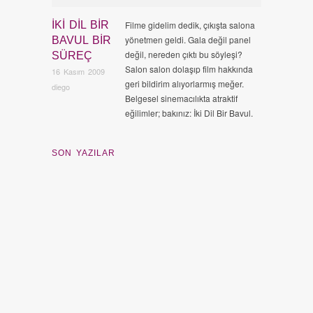
İKI DIL BIR
Filme gidelim dedik, çıkışta salona
yönetmen geldi. Gala değil panel
BAVUL BIR
değil, nereden çıktı bu söyleşi?
SÜREÇ
Salon salon dolaşıp film hakkında
16 Kasım 2009
geri bildirim alıyorlarmış meğer.
diego
Belgesel sinemacılıkta atraktif
eğilimler; bakınız: İki Dil Bir Bavul.
SON YAZILAR