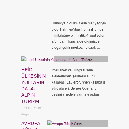
Hama’ya gidişimiz elin manyağıyla
oldu. Palmyra’dan Homs (Humus)
minibüsüne binmiştik, 4 saat yolun
ardından Homs’a geldiğimizde
otogar şehir merkezine uzak …
Doğa Gezisi
,
Avrupa
,
Konaklama
HEIDI
Interlaken ve Jungfrau'nun
eteklerindeki şelaleriyle ünlü
ÜLKESININ
kasabası Lauterbrunnen kasabası
YOLLARIN
yürüyüşleri, Berner Oberland
DA -4-
gezimin hedefe varma etapları
ALPIN
TURIZM
17 Mart 2010
diego
AVRUPA
Avrupa
,
İnsanlar
,
Gezi