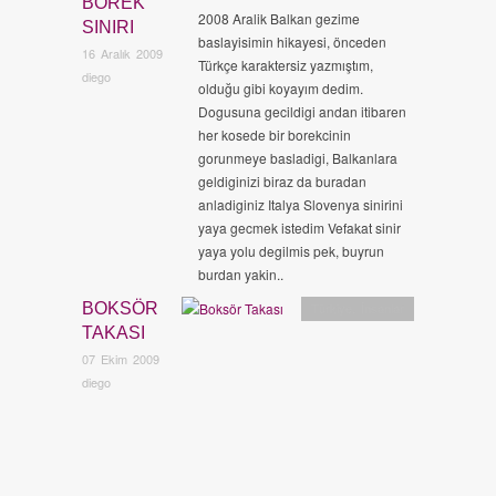
BÖREK
2008 Aralik Balkan gezime
SINIRI
baslayisimin hikayesi, önceden
16 Aralık 2009
Türkçe karaktersiz yazmıştım,
diego
olduğu gibi koyayım dedim.
Dogusuna gecildigi andan itibaren
her kosede bir borekcinin
gorunmeye basladigi, Balkanlara
geldiginizi biraz da buradan
anladiginiz Italya Slovenya sinirini
yaya gecmek istedim Vefakat sinir
yaya yolu degilmis pek, buyrun
burdan yakin..
BOKSÖR
Türkiye
,
İnsanlar
TAKASI
07 Ekim 2009
diego