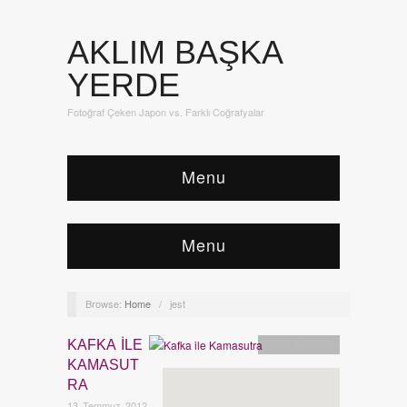
AKLIM BAŞKA
YERDE
Fotoğraf Çeken Japon vs. Farklı Coğrafyalar
Menu
Menu
Browse:
Home
/
jest
KAFKA ILE
Asya
,
İnsanlar
KAMASUT
RA
13 Temmuz 2012