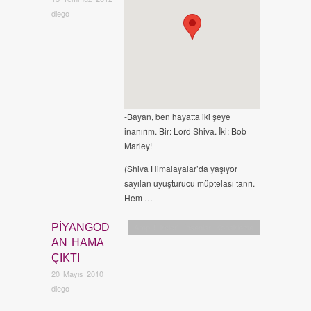
diego
-Bayan, ben hayatta iki şeye
inanırım. Bir: Lord Shiva. İki: Bob
Marley!
(Shiva Himalayalar’da yaşıyor
sayılan uyuşturucu müptelası tanrı.
Hem …
PIYANGOD
Arap Ülkeleri
,
İnsanlar
,
Konaklama
AN HAMA
ÇIKTI
20 Mayıs 2010
diego