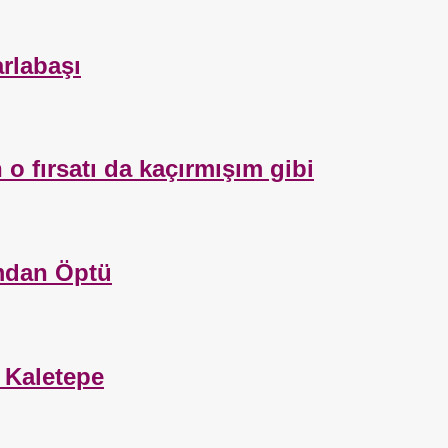
arlabaşı
o fırsatı da kaçırmışım gibi
mdan Öptü
 Kaletepe