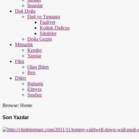
İnsanlar
Dağ Doğa
Dağ ve Tırmanış
Faaliyet
Koltuk Dağcısı
Silsileler
Doğa Gezisi
Mimarlık
Kentler
Yapılar
Fikir
Olan Biten
Ben
Diğer
Buluntu
Elmyra
Sınıfsız
Browse:
Home
Son Yazılar