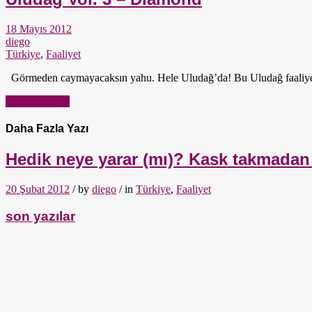
18 Mayıs 2012
diego
Türkiye
,
Faaliyet
Görmeden caymayacaksın yahu. Hele Uludağ’da! Bu Uludağ faaliyet
Yazıyı Oku →
Daha Fazla Yazı
Hedik neye yarar (mı)? Kask takmadan
20 Şubat 2012
/ by
diego
/ in
Türkiye
,
Faaliyet
son yazılar