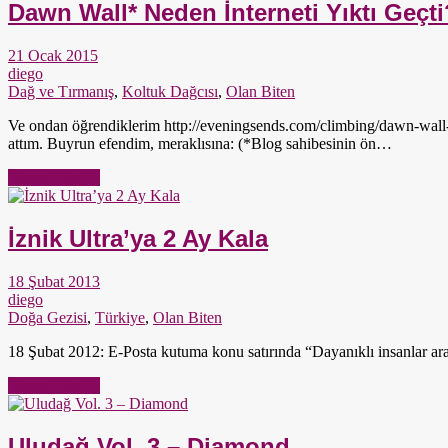
Dawn Wall* Neden İnterneti Yıktı Geçti
21 Ocak 2015
diego
Dağ ve Tırmanış
,
Koltuk Dağcısı
,
Olan Biten
Ve ondan öğrendiklerim http://eveningsends.com/climbing/dawn-wall-b
attım. Buyrun efendim, meraklısına: (*Blog sahibesinin ön…
Yazıyı Oku →
İznik Ultra’ya 2 Ay Kala
18 Şubat 2013
diego
Doğa Gezisi
,
Türkiye
,
Olan Biten
18 Şubat 2012: E-Posta kutuma konu satırında “Dayanıklı insanlar aran
Yazıyı Oku →
Uludağ Vol. 3 – Diamond