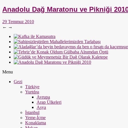
Anadolu Dağ Maratonu ve Pikniği 201
29 Temmuz 2010
←
→
Menu
Gezi
Türkiye
Yurtdışı
Avrupa
Arap Ülkeleri
Asya
İstanbul
Yeme-İçme
Konaklama
Mekan