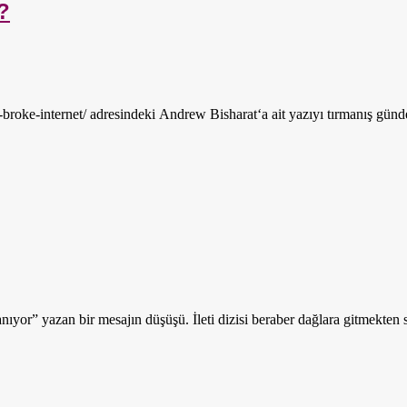
?
roke-internet/ adresindeki Andrew Bisharat‘a ait yazıyı tırmanış gün
ıyor” yazan bir mesajın düşüşü. İleti dizisi beraber dağlara gitmekten 