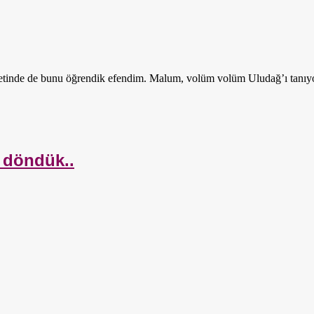
inde de bunu öğrendik efendim. Malum, volüm volüm Uludağ’ı tanıyo
 döndük..